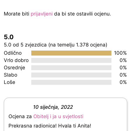
Morate biti
prijavljeni
da bi ste ostavili ocjenu.
5.0
Rated
5.0 od 5 zvjezdica (na temelju 1.378 ocjena)
5.0
Odlično
100%
out
Vrlo dobro
0%
Osrednje
0%
of
Slabo
0%
5
Loše
0%
10 siječnja, 2022
R
Ocjena za
Obitelj i ja u svjetlosti
a
Prekrasna radionica! Hvala ti Anita!
t