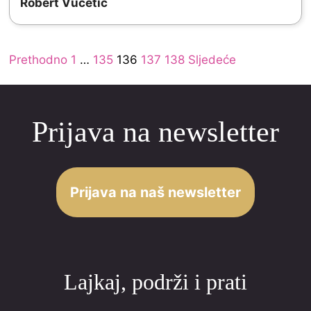
Robert Vučetić
t
o
Site
Page
Page
Page
Page
Page
Prethodno
1
…
135
136
137
138
Sljedeće
f
Reviews
5
navigation
Prijava na newsletter
Prijava na naš newsletter
Lajkaj, podrži i prati