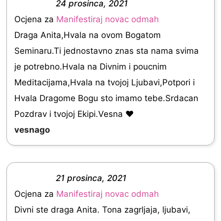
24 prosinca, 2021
f
.
R
Ocjena za
Manifestiraj novac odmah
5
0
a
Draga Anita,Hvala na ovom Bogatom
o
t
Seminaru.Ti jednostavno znas sta nama svima
u
e
je potrebno.Hvala na Divnim i poucnim
t
d
Meditacijama,Hvala na tvojoj Ljubavi,Potpori i
o
5
Hvala Dragome Bogu sto imamo tebe.Srdacan
f
.
Pozdrav i tvojoj Ekipi.Vesna ❤
5
0
vesnago
o
u
t
21 prosinca, 2021
o
R
Ocjena za
Manifestiraj novac odmah
f
a
Divni ste draga Anita. Tona zagrljaja, ljubavi,
5
t