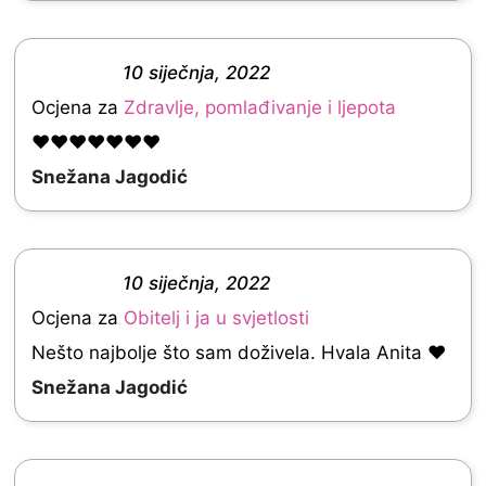
o
f
10 siječnja, 2022
R
5
Ocjena za
Zdravlje, pomlađivanje i ljepota
a
❤❤❤❤❤❤❤
t
Snežana Jagodić
e
d
5
10 siječnja, 2022
.
R
Ocjena za
Obitelj i ja u svjetlosti
0
a
Nešto najbolje što sam doživela. Hvala Anita ❤
o
t
Snežana Jagodić
u
e
t
d
o
5