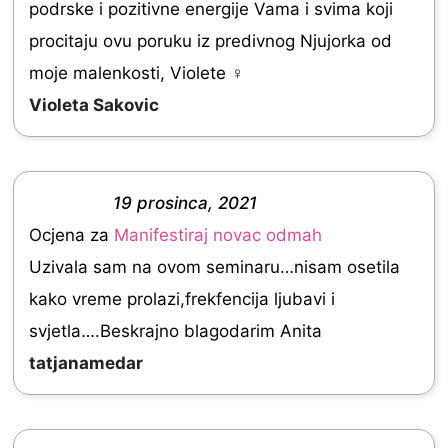
podrske i pozitivne energije Vama i svima koji
e
procitaju ovu poruku iz predivnog Njujorka od
d
moje malenkosti, Violete ‍♀️
5
Violeta Sakovic
.
0
o
19 prosinca, 2021
u
R
Ocjena za
Manifestiraj novac odmah
t
a
Uzivala sam na ovom seminaru…nisam osetila
o
t
kako vreme prolazi,frekfencija ljubavi i
f
e
svjetla….Beskrajno blagodarim Anita
5
d
tatjanamedar
5
.
0