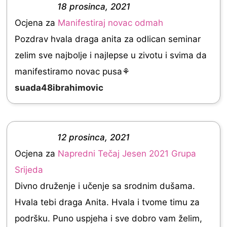
18 prosinca, 2021
o
R
Ocjena za
Manifestiraj novac odmah
u
a
Pozdrav hvala draga anita za odlican seminar
t
t
zelim sve najbolje i najlepse u zivotu i svima da
o
e
manifestiramo novac pusa⚘
f
d
suada48ibrahimovic
5
5
.
0
12 prosinca, 2021
o
R
Ocjena za
Napredni Tečaj Jesen 2021 Grupa
u
a
Srijeda
t
t
Divno druženje i učenje sa srodnim dušama.
o
e
Hvala tebi draga Anita. Hvala i tvome timu za
f
d
podršku. Puno uspjeha i sve dobro vam želim,
5
5