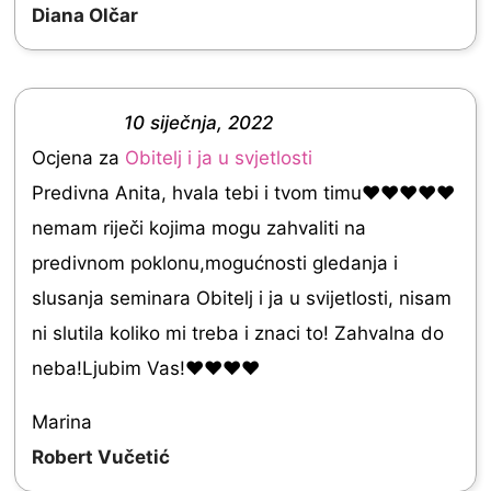
Diana Olčar
e
d
5
10 siječnja, 2022
.
R
Ocjena za
Obitelj i ja u svjetlosti
0
a
Predivna Anita, hvala tebi i tvom timu❤❤❤❤❤
o
t
nemam riječi kojima mogu zahvaliti na
u
e
predivnom poklonu,mogućnosti gledanja i
t
d
slusanja seminara Obitelj i ja u svijetlosti, nisam
o
5
ni slutila koliko mi treba i znaci to! Zahvalna do
f
.
neba!Ljubim Vas!❤❤❤❤
5
0
o
Marina
u
Robert Vučetić
t