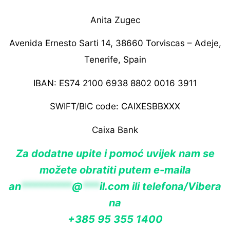
Anita Zugec
Avenida Ernesto Sarti 14, 38660 Torviscas – Adeje,
Tenerife, Spain
IBAN: ES74 2100 6938 8802 0016 3911
SWIFT/BIC code: CAIXESBBXXX
Caixa Bank
Za dodatne upite i pomoć uvijek nam se
možete obratiti putem e-maila
an
*********
@
***
il.com
ili telefona/Vibera
na
+385 95 355 1400