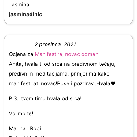
Jasmina.
.
jasminadinic
0
o
u
2 prosinca, 2021
t
R
Ocjena za
Manifestiraj novac odmah
o
a
Anita, hvala ti od srca na predivnom tečaju,
f
t
predivnim meditacijama, primjerima kako
5
e
manifestirati novac!Puse i pozdravi.Hvala❤
d
5
P.S.I tvom timu hvala od srca!
.
Volimo te!
0
o
Marina i Robi
u