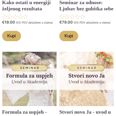
Kako ostati u energiji
Seminar za odnose:
željenog rezultata
Ljubav bez gubitka sebe
Rated
Rated
€
19.00
€
79.00
(0% PDV uključeno u cijenu)
(0% PDV uključeno u cijenu)
0.0
0.0
Kupi
Kupi
out
out
of
of
5
5
Formula za uspjeh -
Stvori novo Ja - uvod u