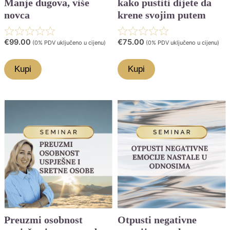
Manje dugova, više
kako pustiti dijete da
novca
krene svojim putem
Rated
Rated
€
99.00
€
75.00
(0% PDV uključeno u cijenu)
(0% PDV uključeno u cijenu)
0.0
0.0
Kupi
Kupi
out
out
of
of
5
5
Preuzmi osobnost
Otpusti negativne