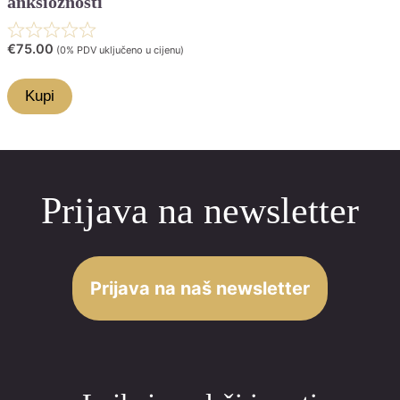
anksioznosti
Rated
€
75.00
(0% PDV uključeno u cijenu)
0.0
Kupi
out
of
5
Prijava na newsletter
Prijava na naš newsletter