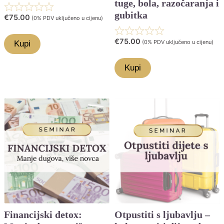
tuge, bola, razočaranja i
Rated
gubitka
€
75.00
(0% PDV uključeno u cijenu)
0.0
Rated
€
75.00
(0% PDV uključeno u cijenu)
Kupi
out
0.0
of
Kupi
out
5
of
5
Financijski detox:
Otpustiti s ljubavlju –