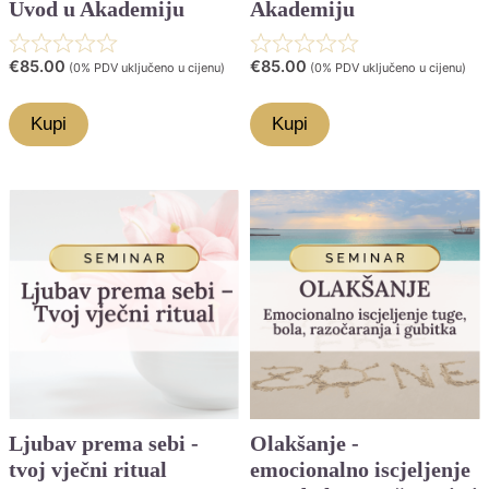
Uvod u Akademiju
Akademiju
Rated
Rated
€
85.00
€
85.00
(0% PDV uključeno u cijenu)
(0% PDV uključeno u cijenu)
0.0
0.0
Kupi
Kupi
out
out
of
of
5
5
Ljubav prema sebi -
Olakšanje -
tvoj vječni ritual
emocionalno iscjeljenje