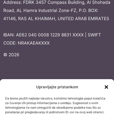
Address: FDRK 3457 Compass Building, Al Shohada
Road, AL Hamra Industrial Zone-FZ, P.O. BOX:
41146, RAS AL KHAIMAH, UNITED ARAB EMIRATES
IBAN: AE62 040 0008 1229 8831 XXXX | SWIFT
CODE: NRAKAEAKXXX
© 2026
Dokumentacija
Upravljajte pristankom
Pravila privatnosti
Da bismo pružili najbolje iskustvo, koristimo tehnologije poput kolačića
Uvjeti korištenja
za čuvanje i/ili pristup informacijama o uređaju. Suglasnost s ovim
tehnologijama će nam omogućiti da obrađujemo podatke kao što su
Izjava o izuzimanju od odgovornosti
ponašanje pri pregledavanju ili jedinstveni ID-ovi na ovoj web stranici.