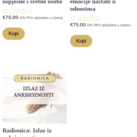
uspješne i sretne osobe
emocije nastale u
odnosima
Rated
€
75.00
(0% PDV uključeno u cijenu)
Rated
€
75.00
0.0
(0% PDV uključeno u cijenu)
0.0
Kupi
out
Kupi
out
of
of
5
5
Radionica: Izlaz iz