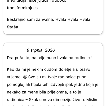
meditacija, isceljujuca i duboko
t
t
transformirajuca.
e
o
d
Beskrajno sam zahvalna. Hvala Hvala Hvala
f
5
Staša
5
.
0
o
8 srpnja, 2026
R
u
Draga Anita, najprije puno hvala na radionici!
a
t
t
Kao da mi je nekim čudom doletjela u pravo
o
e
vrijeme. 🙂 Sve su mi tvoje radionice puno
f
d
pomogle, ali htjela bih izdvojiti ipak jednu koja je
5
5
nekako za mene bila prijelomna, a to je
.
radionica – Skok u novu dimenziju života. Mislim