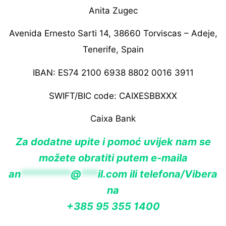
Anita Zugec
Avenida Ernesto Sarti 14, 38660 Torviscas – Adeje,
Tenerife, Spain
IBAN: ES74 2100 6938 8802 0016 3911
SWIFT/BIC code: CAIXESBBXXX
Caixa Bank
Za dodatne upite i pomoć uvijek nam se
možete obratiti putem e-maila
an
*********
@
***
il.com
ili telefona/Vibera
na
+385 95 355 1400