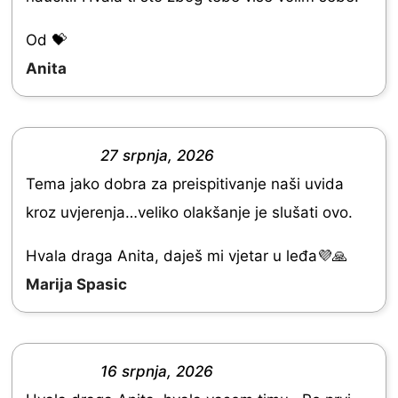
e
d
Od 💝
5
Anita
.
0
o
27 srpnja, 2026
R
u
Tema jako dobra za preispitivanje naši uvida
a
t
kroz uvjerenja…veliko olakšanje je slušati ovo.
t
o
e
Hvala draga Anita, daješ mi vjetar u leđa💜🙏
f
d
Marija Spasic
5
5
.
0
16 srpnja, 2026
R
o