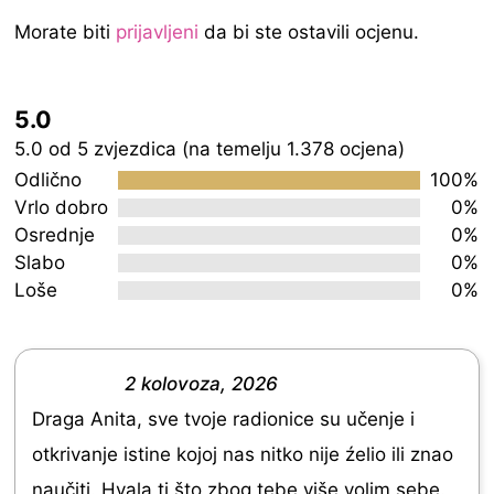
Morate biti
prijavljeni
da bi ste ostavili ocjenu.
5.0
Rated
5.0 od 5 zvjezdica (na temelju 1.378 ocjena)
5.0
Odlično
100%
out
Vrlo dobro
0%
Osrednje
0%
of
Slabo
0%
5
Loše
0%
2 kolovoza, 2026
R
Draga Anita, sve tvoje radionice su učenje i
a
otkrivanje istine kojoj nas nitko nije źelio ili znao
t
naučiti. Hvala ti što zbog tebe više volim sebe.