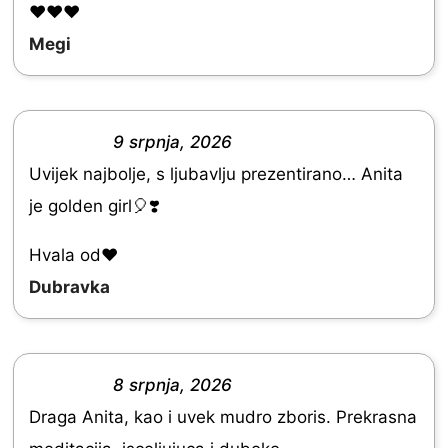
❤️❤️❤️
u
Megi
t
o
f
9 srpnja, 2026
5
R
Uvijek najbolje, s ljubavlju prezentirano… Anita
a
je golden girl🎈❣️
t
e
Hvala od♥️
d
Dubravka
5
.
0
8 srpnja, 2026
R
o
Draga Anita, kao i uvek mudro zboris. Prekrasna
a
u