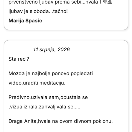
prvenstveno ljubav prema sebi…hvala ti💜🙏
0
ljubav je sloboda…tačno!
o
Marija Spasic
u
t
o
11 srpnja, 2026
f
R
Sta reci?
5
a
t
Mozda je najbolje ponovo pogledati
e
video,uraditi meditaciju.
d
Predivno,uzivala sam,opustala se
5
,vizualizirala,zahvaljivala se,….
.
0
Draga Anita,hvala na ovom divnom poklonu.
o