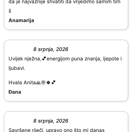
0
da je najvažnije shvatiti da vrijedimo samim tim
o
š
u
Anamarija
t
o
f
8 srpnja, 2026
R
5
Uvijek nježna,💕energijom puna znanja, ljepote i
a
ljubavi.
t
e
Hvala Anita🙏🌸🍀💕
d
Đana
5
.
0
8 srpnja, 2026
R
o
Savršene riječi, upravo ono što mi danas