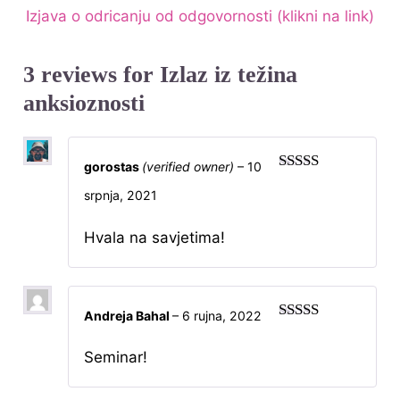
Izjava o odricanju od odgovornosti (klikni na link)
3 reviews for
Izlaz iz težina
anksioznosti
gorostas
(verified owner)
–
10
Rated
5
out
srpnja, 2021
of 5
Hvala na savjetima!
Andreja Bahal
–
6 rujna, 2022
Rated
5
out
of 5
Seminar!