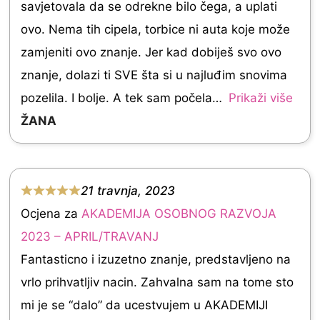
savjetovala da se odrekne bilo čega, a uplati
5
ovo. Nema tih cipela, torbice ni auta koje može
.
zamjeniti ovo znanje. Jer kad dobiješ svo ovo
0
znanje, dolazi ti SVE šta si u najluđim snovima
o
pozelila. I bolje. A tek sam počela
Prikaži više
u
ŽANA
t
o
f
21 travnja, 2023
5
R
Ocjena za
AKADEMIJA OSOBNOG RAZVOJA
a
2023 – APRIL/TRAVANJ
t
Fantasticno i izuzetno znanje, predstavljeno na
e
vrlo prihvatljiv nacin. Zahvalna sam na tome sto
d
mi je se “dalo” da ucestvujem u AKADEMIJI
5