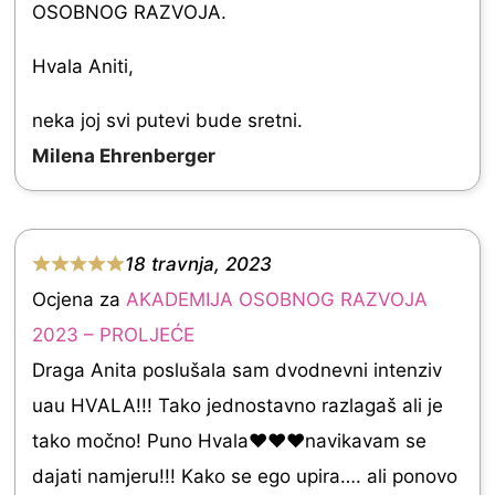
OSOBNOG RAZVOJA.
.
0
Hvala Aniti,
o
neka joj svi putevi bude sretni.
u
Milena Ehrenberger
t
o
f
18 travnja, 2023
5
R
Ocjena za
AKADEMIJA OSOBNOG RAZVOJA
a
2023 – PROLJEĆE
t
Draga Anita poslušala sam dvodnevni intenziv
e
uau HVALA!!! Tako jednostavno razlagaš ali je
d
tako močno! Puno Hvala❤️❤️❤️navikavam se
5
dajati namjeru!!! Kako se ego upira…. ali ponovo
.