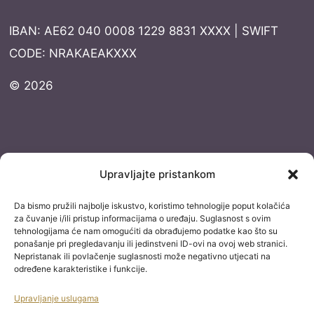
IBAN: AE62 040 0008 1229 8831 XXXX | SWIFT
CODE: NRAKAEAKXXX
© 2026
Dokumentacija
Upravljajte pristankom
Pravila privatnosti
Da bismo pružili najbolje iskustvo, koristimo tehnologije poput kolačića
Uvjeti korištenja
za čuvanje i/ili pristup informacijama o uređaju. Suglasnost s ovim
tehnologijama će nam omogućiti da obrađujemo podatke kao što su
Izjava o izuzimanju od odgovornosti
ponašanje pri pregledavanju ili jedinstveni ID-ovi na ovoj web stranici.
Nepristanak ili povlačenje suglasnosti može negativno utjecati na
Izjava o konverziji
određene karakteristike i funkcije.
Uvjeti kupnje
Upravljanje uslugama
Blog staro