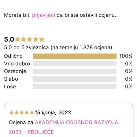
Morate biti
prijavljeni
da bi ste ostavili ocjenu.
5.0
Rated
5.0 od 5 zvjezdica (na temelju 1.378 ocjena)
5.0
Odlično
100%
out
Vrlo dobro
0%
Osrednje
0%
of
Slabo
0%
5
Loše
0%
15 lipnja, 2023
R
Ocjena za
AKADEMIJA OSOBNOG RAZVOJA
a
2023 – PROLJEĆE
t