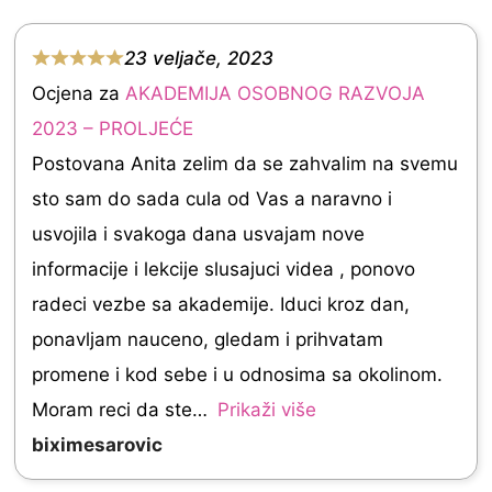
0
o
23 veljače, 2023
u
R
Ocjena za
AKADEMIJA OSOBNOG RAZVOJA
t
a
2023 – PROLJEĆE
o
t
Postovana Anita zelim da se zahvalim na svemu
f
e
sto sam do sada cula od Vas a naravno i
5
d
usvojila i svakoga dana usvajam nove
5
informacije i lekcije slusajuci videa , ponovo
.
radeci vezbe sa akademije. Iduci kroz dan,
0
ponavljam nauceno, gledam i prihvatam
o
promene i kod sebe i u odnosima sa okolinom.
u
Moram reci da ste
Prikaži više
t
biximesarovic
o