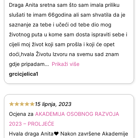
Draga Anita sretna sam što sam imala priliku
e
slušati te imam 66godina ali sam shvatila da je
d
saznanje za tebe i učeći od tebe dio mog
5
životnog puta u kome sam dosta ispraviti sebe i
.
cijeli moj život koji sam prošla i koji će opet
0
doći,hvala Životu Izvoru na svemu sad znam
o
gdje pripadam
Prikaži više
u
grcicjelica1
t
o
f
15 lipnja, 2023
5
R
Ocjena za
AKADEMIJA OSOBNOG RAZVOJA
a
2023 – PROLJEĆE
t
Hvala draga Anita❤️ Nakon završene Akademije