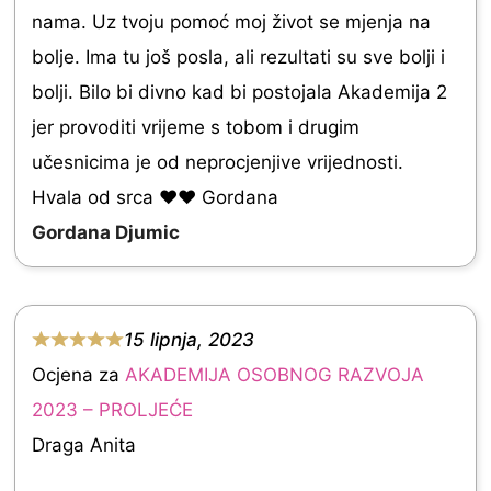
e
nama. Uz tvoju pomoć moj život se mjenja na
d
bolje. Ima tu još posla, ali rezultati su sve bolji i
5
bolji. Bilo bi divno kad bi postojala Akademija 2
.
jer provoditi vrijeme s tobom i drugim
0
učesnicima je od neprocjenjive vrijednosti.
o
Hvala od srca ♥️♥️ Gordana
u
Gordana Djumic
t
o
f
15 lipnja, 2023
5
R
Ocjena za
AKADEMIJA OSOBNOG RAZVOJA
a
2023 – PROLJEĆE
t
Draga Anita
e