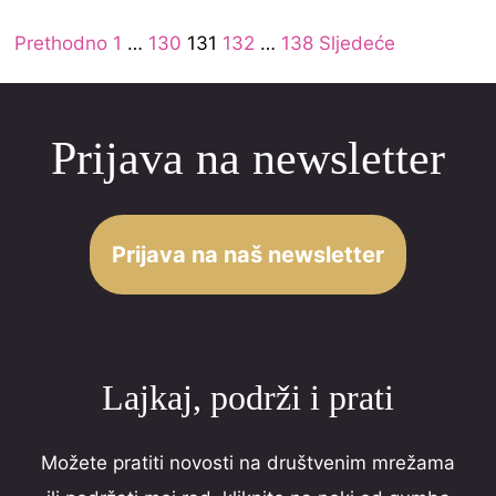
f
Site
5
Page
Page
Page
Page
Page
Prethodno
1
…
130
131
132
…
138
Sljedeće
Reviews
navigation
Prijava na newsletter
Prijava na naš newsletter
Lajkaj, podrži i prati
Možete pratiti novosti na društvenim mrežama