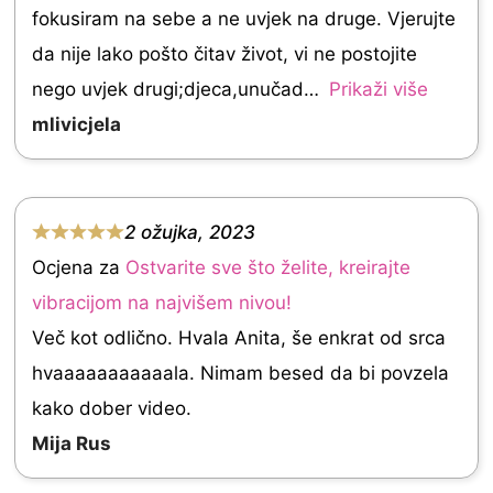
fokusiram na sebe a ne uvjek na druge. Vjerujte
0
da nije lako pošto čitav život, vi ne postojite
o
nego uvjek drugi;djeca,unučad
Prikaži više
u
mlivicjela
t
o
f
2 ožujka, 2023
5
R
Ocjena za
Ostvarite sve što želite, kreirajte
a
vibracijom na najvišem nivou!
t
Več kot odlično. Hvala Anita, še enkrat od srca
e
hvaaaaaaaaaaala. Nimam besed da bi povzela
d
kako dober video.
5
Mija Rus
.