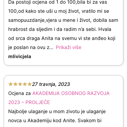
d
Da postoji ocjena od 1 do 100,bila bi za vas
5
100,od kako ste uši u moj život, vratilo mi se
.
samopuuzdanje,vjera u mene i život, dobila sam
0
hrabrost da sljedim i da radim n’a sebi. Hvala
o
od srca draga Anita na svemu vi ste anđeo koji
u
je poslan na ovu z
Prikaži više
t
mlivicjela
o
f
5
27 travnja, 2023
R
Ocjena za
AKADEMIJA OSOBNOG RAZVOJA
a
2023 – PROLJEĆE
t
Najbolje ulaganje u mom zivotu je ulaganje
e
novca u Akademiju kod Anite. Svakom bi
d