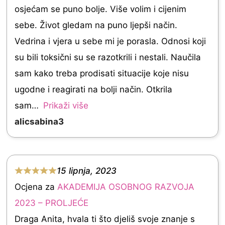
e
osjećam se puno bolje. Više volim i cijenim
d
sebe. Život gledam na puno ljepši način.
5
Vedrina i vjera u sebe mi je porasla. Odnosi koji
.
su bili toksični su se razotkrili i nestali. Naučila
0
sam kako treba prodisati situacije koje nisu
o
ugodne i reagirati na bolji način. Otkrila
u
sam
Prikaži više
t
alicsabina3
o
f
5
15 lipnja, 2023
R
Ocjena za
AKADEMIJA OSOBNOG RAZVOJA
a
2023 – PROLJEĆE
t
Draga Anita, hvala ti što djeliš svoje znanje s