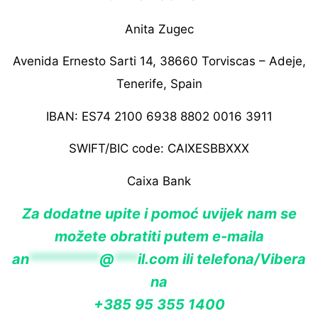
Anita Zugec
Avenida Ernesto Sarti 14, 38660 Torviscas – Adeje,
Tenerife, Spain
IBAN: ES74 2100 6938 8802 0016 3911
SWIFT/BIC code: CAIXESBBXXX
Caixa Bank
Za dodatne upite i pomoć uvijek nam se
možete obratiti putem e-maila
an
*********
@
***
il.com
ili telefona/Vibera
na
+385 95 355 1400