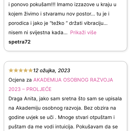
i ponovo pokušam!!! Imamo izzazove u kraju u
0
kojem živimo i stvaramu nov postor… tu je i
o
porodica i jako je “težko “ držati vibraciju…
u
nisem ni svijestna kada
Prikaži više
t
spetra72
o
f
5
12 ožujka, 2023
R
Ocjena za
AKADEMIJA OSOBNOG RAZVOJA
a
2023 – PROLJEĆE
t
Draga Anita, jako sam sretna što sam se upisala
e
na Akademiju osobnog razvoja. Bez obzira na
d
godine uvjek se uči . Mnoge stvari otpuštam i
5
puštam da me vodi intuicija. Pokušavam da se
.