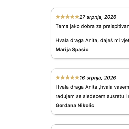
.
0
27 srpnja, 2026
R
o
Tema jako dobra za preispitivanj
a
u
t
Hvala draga Anita, daješ mi vje
t
e
Marija Spasic
o
d
f
5
5
.
16 srpnja, 2026
R
0
Hvala draga Anita ,hvala vasem
a
o
radujem se sledecem susretu i 
t
u
Gordana Nikolic
e
t
d
o
5