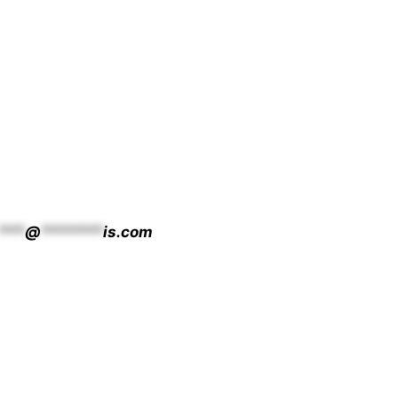
***
@
*******
is.com