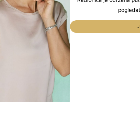
Radionica je održana p
pogleda
J