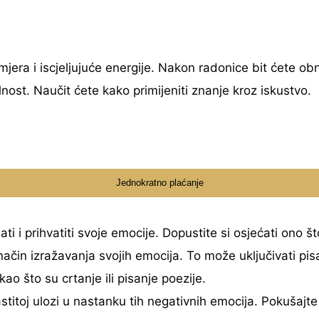
era i iscjeljujuće energije. Nakon radonice bit ćete obno
nost. Naučit ćete kako primijeniti znanje kroz iskustvo.
Jednokratno plaćanje
ti i prihvatiti svoje emocije. Dopustite si osjećati ono 
ačin izražavanja svojih emocija. To može uključivati pi
e kao što su crtanje ili pisanje poezije.
stitoj ulozi u nastanku tih negativnih emocija. Pokušajte r