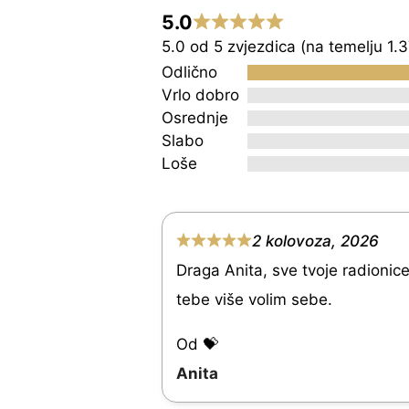
5.0
Rated
5.0 od 5 zvjezdica (na temelju 1.
5.0
Odlično
out
Vrlo dobro
Osrednje
of
Slabo
5
Loše
2 kolovoza, 2026
R
Draga Anita, sve tvoje radionice s
a
tebe više volim sebe.
t
e
Od 💝
d
Anita
5