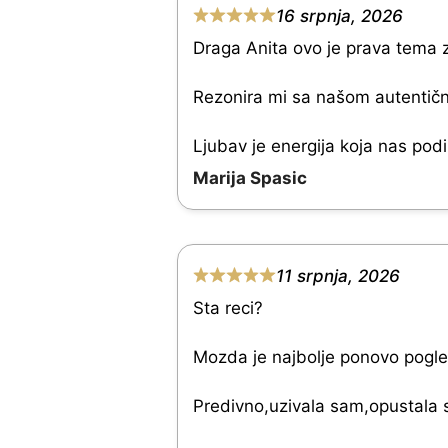
f
16 srpnja, 2026
.
R
5
Draga Anita ovo je prava tema za
0
a
o
t
Rezonira mi sa našom autentično
u
e
Ljubav je energija koja nas pod
t
d
Marija Spasic
o
5
f
.
5
0
11 srpnja, 2026
o
R
Sta reci?
u
a
t
t
Mozda je najbolje ponovo pogled
o
e
Predivno,uzivala sam,opustala se
f
d
5