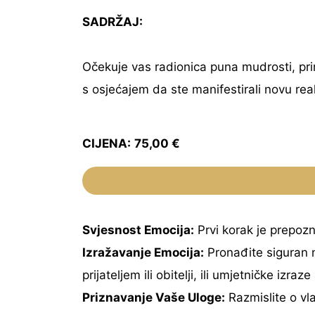
SADRŽAJ:
Očekuje vas radionica puna mudrosti, primj
s osjećajem da ste manifestirali novu real
CIJENA:
75,00 €
Svjesnost Emocija:
Prvi korak je prepozna
Izražavanje Emocija:
Pronađite siguran n
prijateljem ili obitelji, ili umjetničke izraz
Priznavanje Vaše Uloge:
Razmislite o vla