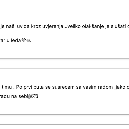
e naši uvida kroz uvjerenja…veliko olakšanje je slušati 
tar u leđa💜🙏
 timu . Po prvi puta se susrecem sa vasim radom ,jako d
radu na sebi🤗🥰