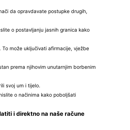
znači da opravdavate postupke drugih,
lite o postavljanju jasnih granica kako
 To može uključivati afirmacije, vježbe
lostan prema njihovim unutarnjim borbenim
i svoj um i tijelo.
slite o načinima kako poboljšati
titi i direktno na naše račune