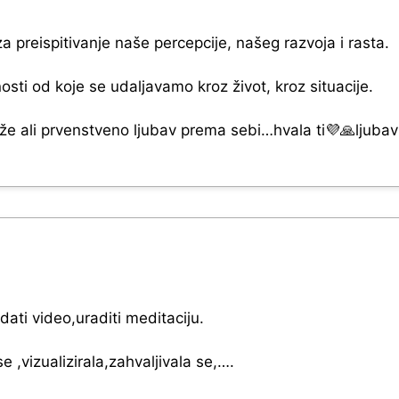
 preispitivanje naše percepcije, našeg razvoja i rasta.
sti od koje se udaljavamo kroz život, kroz situacije.
iže ali prvenstveno ljubav prema sebi…hvala ti💜🙏ljuba
ati video,uraditi meditaciju.
 ,vizualizirala,zahvaljivala se,….