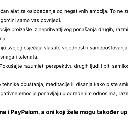
ćan alat za oslobađanje od negativnih emocija. To ne 
gorčini samo vas povrijedi.
je proizašle iz neprihvatljivog ponašanja drugih, razmis
nje.
ju svojeg osjećaja vlastite vrijednosti i samopoštovanja.
snaga i talenata.
Pokušajte razumjeti perspektivu drugih ljudi i biti sami
 tehnike opuštanja, meditacije ili disanja kako biste smiril
gativne emocije ponavljaju u određenim odnosima, razmi
 i PayPalom, a oni koji žele mogu također upla