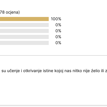
378 ocjena)
100%
0%
0%
0%
0%
u učenje i otkrivanje istine kojoj nas nitko nije źelio ili