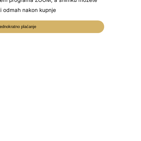
utem programa ZOOM, a snimku možete
ti odmah nakon kupnje
ednokratno plaćanje