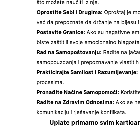
što možete naučiti iz nje.
Oprostite Sebi i Drugima:
Oproštaj je mo
već da prepoznate da držanje na bijesu i 
Postavite Granice:
Ako su negativne emoci
biste zaštitili svoje emocionalno blagosta
Rad na Samopoštovanju:
Radite na jačan
samopouzdanja i prepoznavanje vlastitih 
Prakticirajte Samilost i Razumijevanje:
procesima.
Pronađite Načine Samopomoći:
Koristite
Radite na Zdravim Odnosima:
Ako se ne
komunikaciju i rješavanje konflikata.
Uplate primamo svim karticama