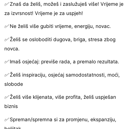
✅
Znaš da želiš, možeš i zaslužuješ više! Vrijeme je
za izvrsnost! Vrijeme je za uspjeh!
✅
Ne želiš više gubiti vrijeme, energiju, novac.
✅
Želiš se osloboditi dugova, briga, stresa zbog
novca.
✅
Imaš osjećaj: previše rada, a premalo rezultata.
✅
Želiš inspiraciju, osjećaj samodostatnosti, moći,
slobode
✅
Želiš više klijenata, više profita, želiš uspješan
biznis
✅
Spreman/spremna si za promjenu, ekspanziju,
boljitak