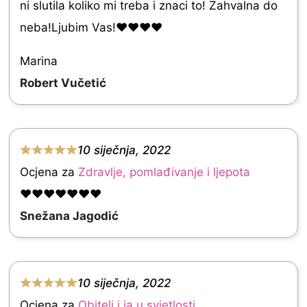
ni slutila koliko mi treba i znaci to! Zahvalna do
f
.
neba!Ljubim Vas!❤❤❤❤
5
0
o
Marina
u
Robert Vučetić
t
o
f
10 siječnja, 2022
R
5
Ocjena za
Zdravlje, pomlađivanje i ljepota
a
❤❤❤❤❤❤❤
t
Snežana Jagodić
e
d
5
10 siječnja, 2022
.
R
Ocjena za
Obitelj i ja u svjetlosti