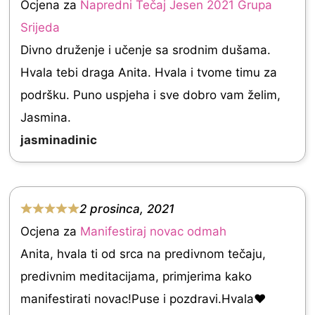
Ocjena za
Napredni Tečaj Jesen 2021 Grupa
u
a
Srijeda
t
t
Divno druženje i učenje sa srodnim dušama.
o
e
Hvala tebi draga Anita. Hvala i tvome timu za
f
d
podršku. Puno uspjeha i sve dobro vam želim,
5
5
Jasmina.
.
jasminadinic
0
o
u
2 prosinca, 2021
t
R
Ocjena za
Manifestiraj novac odmah
o
a
Anita, hvala ti od srca na predivnom tečaju,
f
t
predivnim meditacijama, primjerima kako
5
e
manifestirati novac!Puse i pozdravi.Hvala❤
d