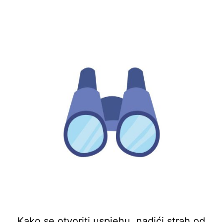
Kako se otvoriti uspjehu, nadići strah od