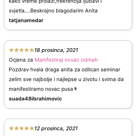
kako vreme prolazi,frekfencija ljubavi i
f
e
svjetla….Beskrajno blagodarim Anita
5
d
tatjanamedar
5
.
0
18 prosinca, 2021
o
R
Ocjena za
Manifestiraj novac odmah
u
a
Pozdrav hvala draga anita za odlican seminar
t
t
zelim sve najbolje i najlepse u zivotu i svima da
o
e
manifestiramo novac pusa⚘
f
d
suada48ibrahimovic
5
5
.
0
12 prosinca, 2021
o
R