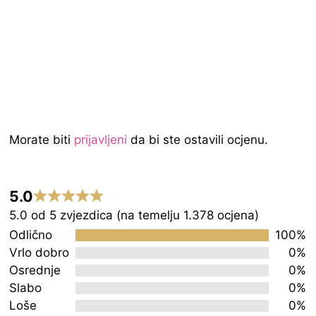
Morate biti
prijavljeni
da bi ste ostavili ocjenu.
5.0
Rated
5.0 od 5 zvjezdica (na temelju 1.378 ocjena)
5.0
Odlično
100%
out
Vrlo dobro
0%
Osrednje
0%
of
Slabo
0%
5
Loše
0%