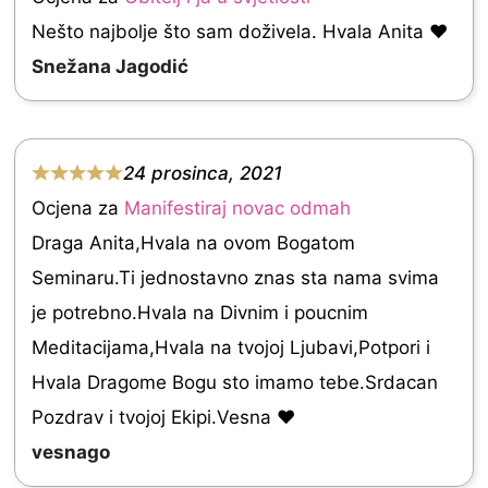
0
a
Nešto najbolje što sam doživela. Hvala Anita ❤
o
t
Snežana Jagodić
u
e
t
d
o
5
24 prosinca, 2021
f
.
R
Ocjena za
Manifestiraj novac odmah
5
0
a
Draga Anita,Hvala na ovom Bogatom
o
t
Seminaru.Ti jednostavno znas sta nama svima
u
e
je potrebno.Hvala na Divnim i poucnim
t
d
Meditacijama,Hvala na tvojoj Ljubavi,Potpori i
o
5
Hvala Dragome Bogu sto imamo tebe.Srdacan
f
.
Pozdrav i tvojoj Ekipi.Vesna ❤
5
0
vesnago
o