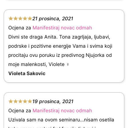
u
t
21 prosinca, 2021
o
R
Ocjena za
Manifestiraj novac odmah
f
a
Divni ste draga Anita. Tona zagrljaja, ljubavi,
5
t
podrske i pozitivne energije Vama i svima koji
e
procitaju ovu poruku iz predivnog Njujorka od
d
moje malenkosti, Violete ‍♀️
5
Violeta Sakovic
.
0
o
19 prosinca, 2021
u
R
Ocjena za
Manifestiraj novac odmah
t
a
Uzivala sam na ovom seminaru…nisam osetila
o
t