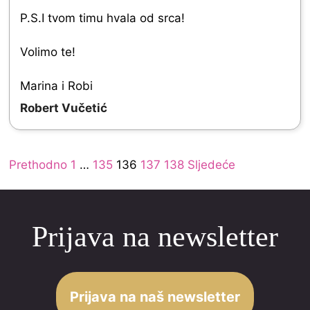
5
P.S.I tvom timu hvala od srca!
.
Volimo te!
0
o
Marina i Robi
u
Robert Vučetić
t
o
Site
Page
Page
Page
Page
Page
Prethodno
1
…
135
136
137
138
Sljedeće
f
Reviews
5
navigation
Prijava na newsletter
Prijava na naš newsletter