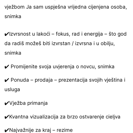
vježbom Ja sam uspješna vrijedna cijenjena osoba,
snimka
✔️Izvrsnost u lakoći – fokus, rad i energija – što god
da radiš možeš biti izvrstan / izvrsna i u obilju,
snimka
✔️ Promijenite svoja uvjerenja o novcu, snimka
✔️ Ponuda – prodaja – prezentacija svojih vještina i
usluga
✔️Vježba primanja
✔️Kvantna vizualizacija za brzo ostvarenje cieljva
✔️Najvažnije za kraj – rezime