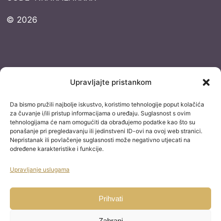
© 2026
Dokumentacija
Upravljajte pristankom
Pravila privatnosti
Da bismo pružili najbolje iskustvo, koristimo tehnologije poput kolačića
Uvjeti korištenja
za čuvanje i/ili pristup informacijama o uređaju. Suglasnost s ovim
tehnologijama će nam omogućiti da obrađujemo podatke kao što su
Izjava o izuzimanju od odgovornosti
ponašanje pri pregledavanju ili jedinstveni ID-ovi na ovoj web stranici.
Nepristanak ili povlačenje suglasnosti može negativno utjecati na
Izjava o konverziji
određene karakteristike i funkcije.
Uvjeti kupnje
Upravljanje uslugama
Blog staro
Kontakt
Prihvati
Zabrani