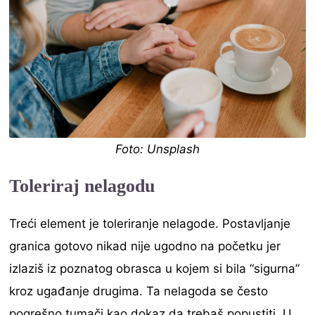
Foto: Unsplash
Toleriraj nelagodu
Treći element je toleriranje nelagode. Postavljanje
granica gotovo nikad nije ugodno na početku jer
izlaziš iz poznatog obrasca u kojem si bila “sigurna”
kroz ugađanje drugima. Ta nelagoda se često
pogrešno tumači kao dokaz da trebaš popustiti. U