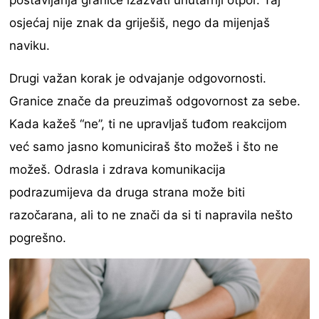
postavljanja granice izazvati unutarnji otpor. Taj
osjećaj nije znak da griješiš, nego da mijenjaš
naviku.
Drugi važan korak je odvajanje odgovornosti.
Granice znače da preuzimaš odgovornost za sebe.
Kada kažeš “ne”, ti ne upravljaš tuđom reakcijom
već samo jasno komuniciraš što možeš i što ne
možeš. Odrasla i zdrava komunikacija
podrazumijeva da druga strana može biti
razočarana, ali to ne znači da si ti napravila nešto
pogrešno.