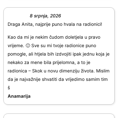
0
o
8 srpnja, 2026
R
u
Draga Anita, najprije puno hvala na radionici!
a
t
t
Kao da mi je nekim čudom doletjela u pravo
o
e
vrijeme. 🙂 Sve su mi tvoje radionice puno
f
d
pomogle, ali htjela bih izdvojiti ipak jednu koja je
5
5
nekako za mene bila prijelomna, a to je
.
radionica – Skok u novu dimenziju života. Mislim
0
da je najvažnije shvatiti da vrijedimo samim tim
o
š
u
Anamarija
t
o