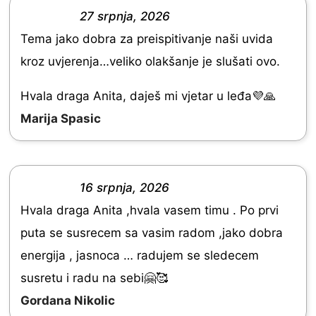
o
27 srpnja, 2026
R
u
Tema jako dobra za preispitivanje naši uvida
a
t
kroz uvjerenja…veliko olakšanje je slušati ovo.
t
o
e
Hvala draga Anita, daješ mi vjetar u leđa💜🙏
f
d
Marija Spasic
5
5
.
0
16 srpnja, 2026
R
o
Hvala draga Anita ,hvala vasem timu . Po prvi
a
u
puta se susrecem sa vasim radom ,jako dobra
t
t
energija , jasnoca … radujem se sledecem
e
o
susretu i radu na sebi🤗🥰
d
f
Gordana Nikolic
5