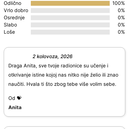
5.0
Odlično
100%
out
Vrlo dobro
0%
Osrednje
0%
of
Slabo
0%
5
Loše
0%
2 kolovoza, 2026
R
Draga Anita, sve tvoje radionice su učenje i
a
otkrivanje istine kojoj nas nitko nije źelio ili znao
t
naučiti. Hvala ti što zbog tebe više volim sebe.
e
d
Od 💝
5
Anita
.
0