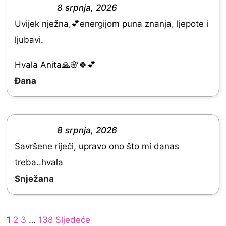
f
8 srpnja, 2026
R
5
Uvijek nježna,💕energijom puna znanja, ljepote i
a
ljubavi.
t
e
Hvala Anita🙏🌸🍀💕
d
Đana
5
.
0
8 srpnja, 2026
R
o
Savršene riječi, upravo ono što mi danas
a
u
treba..hvala
t
t
Snježana
e
o
d
f
Site
5
Page
Page
Page
Page
1
2
3
…
138
Sljedeće
5