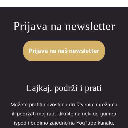
Reviews
.
navigation
0
Prijava na newsletter
o
u
t
o
Prijava na naš newsletter
f
5
Lajkaj, podrži i prati
Možete pratiti novosti na društvenim mrežama
ili podržati moj rad, kliknite na neki od gumba
ispod i budimo zajedno na YouTube kanalu,