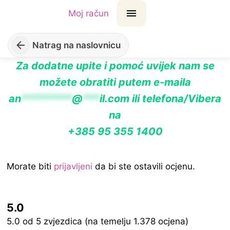
Moj račun
Natrag na naslovnicu
Za dodatne upite i pomoć uvijek nam se
možete obratiti putem e-maila
an
*********
@
***
il.com
ili telefona/Vibera
na
+385 95 355 1400
Morate biti
prijavljeni
da bi ste ostavili ocjenu.
5.0
Rated
5.0 od 5 zvjezdica (na temelju 1.378 ocjena)