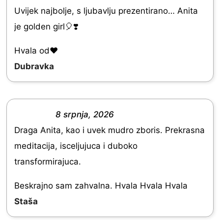
R
Uvijek najbolje, s ljubavlju prezentirano… Anita
a
je golden girl🎈❣️
t
e
Hvala od♥️
d
Dubravka
5
.
0
8 srpnja, 2026
R
o
Draga Anita, kao i uvek mudro zboris. Prekrasna
a
u
meditacija, isceljujuca i duboko
t
t
transformirajuca.
e
o
d
Beskrajno sam zahvalna. Hvala Hvala Hvala
f
5
Staša
5
.