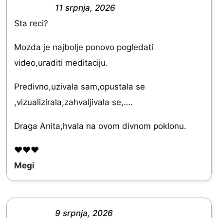
11 srpnja, 2026
f
R
Sta reci?
5
a
t
Mozda je najbolje ponovo pogledati
e
video,uraditi meditaciju.
d
Predivno,uzivala sam,opustala se
5
,vizualizirala,zahvaljivala se,….
.
0
Draga Anita,hvala na ovom divnom poklonu.
o
❤️❤️❤️
u
Megi
t
o
f
9 srpnja, 2026
5