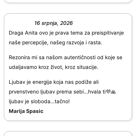
5
.
0
16 srpnja, 2026
o
R
Draga Anita ovo je prava tema za preispitivanje
u
a
naše percepcije, našeg razvoja i rasta.
t
t
o
e
Rezonira mi sa našom autentičnosti od koje se
f
d
udaljavamo kroz život, kroz situacije.
5
5
Ljubav je energija koja nas podiže ali
.
prvenstveno ljubav prema sebi…hvala ti💜🙏
0
ljubav je sloboda…tačno!
o
Marija Spasic
u
t
o