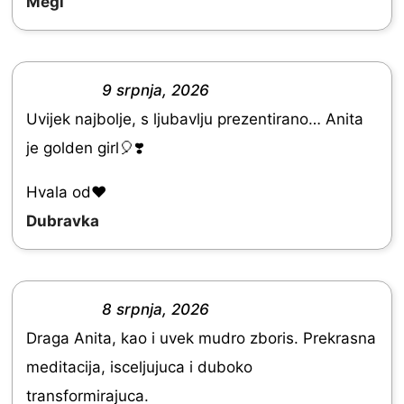
Megi
t
o
f
9 srpnja, 2026
5
R
Uvijek najbolje, s ljubavlju prezentirano… Anita
a
je golden girl🎈❣️
t
e
Hvala od♥️
d
Dubravka
5
.
0
8 srpnja, 2026
R
o
Draga Anita, kao i uvek mudro zboris. Prekrasna
a
u
meditacija, isceljujuca i duboko
t
t
transformirajuca.