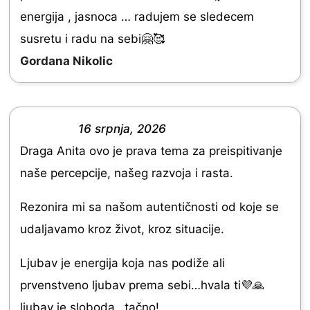
t
t
energija , jasnoca … radujem se sledecem
e
o
susretu i radu na sebi🤗🥰
d
f
Gordana Nikolic
5
5
.
0
16 srpnja, 2026
o
R
Draga Anita ovo je prava tema za preispitivanje
u
a
naše percepcije, našeg razvoja i rasta.
t
t
o
e
Rezonira mi sa našom autentičnosti od koje se
f
d
udaljavamo kroz život, kroz situacije.
5
5
Ljubav je energija koja nas podiže ali
.
prvenstveno ljubav prema sebi…hvala ti💜🙏
0
ljubav je sloboda…tačno!