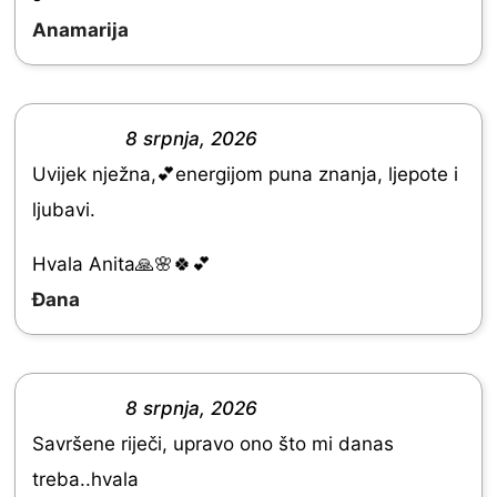
u
Anamarija
t
o
f
8 srpnja, 2026
R
5
Uvijek nježna,💕energijom puna znanja, ljepote i
a
ljubavi.
t
e
Hvala Anita🙏🌸🍀💕
d
Đana
5
.
0
8 srpnja, 2026
R
o
Savršene riječi, upravo ono što mi danas
a
u
treba..hvala
t