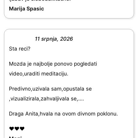
o
Marija Spasic
u
t
o
11 srpnja, 2026
f
R
Sta reci?
5
a
t
Mozda je najbolje ponovo pogledati
e
video,uraditi meditaciju.
d
Predivno,uzivala sam,opustala se
5
,vizualizirala,zahvaljivala se,….
.
0
Draga Anita,hvala na ovom divnom poklonu.
o
❤️❤️❤️
u