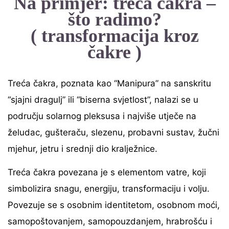
Na primjer: treća čakra –
što radimo?
( transformacija kroz
čakre )
Treća čakra, poznata kao “Manipura” na sanskritu
“sjajni dragulj” ili “biserna svjetlost”, nalazi se u
području solarnog pleksusa i najviše utječe na
želudac, gušteraču, slezenu, probavni sustav, žučni
mjehur, jetru i srednji dio kralježnice.
Treća čakra povezana je s elementom vatre, koji
simbolizira snagu, energiju, transformaciju i volju.
Povezuje se s osobnim identitetom, osobnom moći,
samopoštovanjem, samopouzdanjem, hrabrošću i