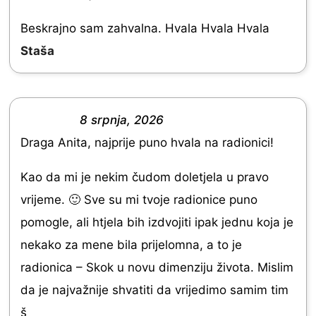
e
o
d
Beskrajno sam zahvalna. Hvala Hvala Hvala
f
5
Staša
5
.
0
o
8 srpnja, 2026
R
u
Draga Anita, najprije puno hvala na radionici!
a
t
t
Kao da mi je nekim čudom doletjela u pravo
o
e
vrijeme. 🙂 Sve su mi tvoje radionice puno
f
d
pomogle, ali htjela bih izdvojiti ipak jednu koja je
5
5
nekako za mene bila prijelomna, a to je
.
radionica – Skok u novu dimenziju života. Mislim
0
da je najvažnije shvatiti da vrijedimo samim tim
o
š