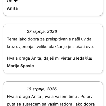
d
Od 💝
5
Anita
.
0
o
27 srpnja, 2026
R
u
Tema jako dobra za preispitivanje naši uvida
a
t
kroz uvjerenja…veliko olakšanje je slušati ovo.
t
o
e
Hvala draga Anita, daješ mi vjetar u leđa💜🙏
f
d
Marija Spasic
5
5
.
0
16 srpnja, 2026
R
o
Hvala draga Anita ,hvala vasem timu . Po prvi
a
u
puta se susrecem sa vasim radom ,jako dobra