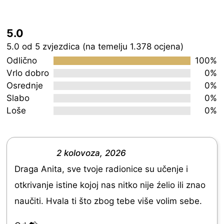
5.0
Rated
5.0 od 5 zvjezdica (na temelju 1.378 ocjena)
5.0
Odlično
100%
out
Vrlo dobro
0%
Osrednje
0%
of
Slabo
0%
5
Loše
0%
2 kolovoza, 2026
R
Draga Anita, sve tvoje radionice su učenje i
a
otkrivanje istine kojoj nas nitko nije źelio ili znao
t
naučiti. Hvala ti što zbog tebe više volim sebe.
e