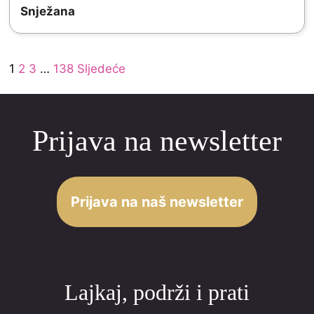
t
Snježana
e
o
d
f
Site
5
Page
Page
Page
Page
1
2
3
…
138
Sljedeće
5
Reviews
.
navigation
0
Prijava na newsletter
o
u
t
o
Prijava na naš newsletter
f
5
Lajkaj, podrži i prati