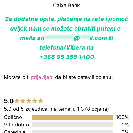
Caixa Bank
Za dodatne upite, plaćanje na rate i pomoć
uvijek nam se možete obratiti putem e-
maila
an
*********
@
***
il.com
ili
telefona/Vibera na
+385 95 355 1400
Morate biti
prijavljeni
da bi ste ostavili ocjenu.
5.0
Rated
5.0 od 5 zvjezdica (na temelju 1.378 ocjena)
5.0
Odlično
100%
out
Vrlo dobro
0%
Osrednje
0%