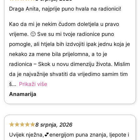
R
u
Draga Anita, najprije puno hvala na radionici!
a
t
t
Kao da mi je nekim čudom doletjela u pravo
o
e
vrijeme. 🙂 Sve su mi tvoje radionice puno
f
d
pomogle, ali htjela bih izdvojiti ipak jednu koja je
5
5
nekako za mene bila prijelomna, a to je
.
radionica – Skok u novu dimenziju života. Mislim
0
da je najvažnije shvatiti da vrijedimo samim tim
o
š
Prikaži više
u
Anamarija
t
o
f
8 srpnja, 2026
R
5
Uvijek nježna,💕energijom puna znanja, ljepote i
a