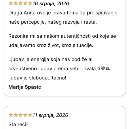
16 srpnja, 2026
o
R
Draga Anita ovo je prava tema za preispitivanje
u
a
naše percepcije, našeg razvoja i rasta.
t
t
o
e
Rezonira mi sa našom autentičnosti od koje se
f
d
udaljavamo kroz život, kroz situacije.
5
5
Ljubav je energija koja nas podiže ali
.
prvenstveno ljubav prema sebi…hvala ti💜🙏
0
ljubav je sloboda…tačno!
o
Marija Spasic
u
t
o
11 srpnja, 2026
f
R
Sta reci?
5
a