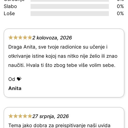
of
Slabo
0%
5
Loše
0%
2 kolovoza, 2026
R
Draga Anita, sve tvoje radionice su učenje i
a
otkrivanje istine kojoj nas nitko nije źelio ili znao
t
naučiti. Hvala ti što zbog tebe više volim sebe.
e
d
Od 💝
5
Anita
.
0
o
27 srpnja, 2026
R
u
Tema jako dobra za preispitivanje naši uvida