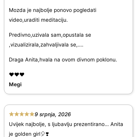
t
Mozda je najbolje ponovo pogledati
e
video,uraditi meditaciju.
d
Predivno,uzivala sam,opustala se
5
,vizualizirala,zahvaljivala se,….
.
0
Draga Anita,hvala na ovom divnom poklonu.
o
❤️❤️❤️
u
Megi
t
o
f
9 srpnja, 2026
5
R
Uvijek najbolje, s ljubavlju prezentirano… Anita
a
je golden girl🎈❣️