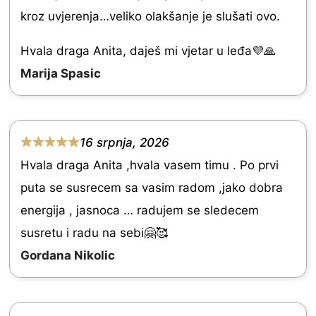
a
t
kroz uvjerenja…veliko olakšanje je slušati ovo.
t
o
e
Hvala draga Anita, daješ mi vjetar u leđa💜🙏
f
d
Marija Spasic
5
5
.
0
16 srpnja, 2026
R
o
Hvala draga Anita ,hvala vasem timu . Po prvi
a
u
puta se susrecem sa vasim radom ,jako dobra
t
t
energija , jasnoca … radujem se sledecem
e
o
susretu i radu na sebi🤗🥰
d
f
Gordana Nikolic
5
5
.
0