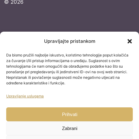
© 2026
Dokumentacija
Upravljajte pristankom
Pravila privatnosti
Da bismo pružili najbolje iskustvo, koristimo tehnologije poput kolačića
Uvjeti korištenja
za čuvanje i/ili pristup informacijama o uređaju. Suglasnost s ovim
tehnologijama će nam omogućiti da obrađujemo podatke kao što su
Izjava o izuzimanju od odgovornosti
ponašanje pri pregledavanju ili jedinstveni ID-ovi na ovoj web stranici.
Nepristanak ili povlačenje suglasnosti može negativno utjecati na
Izjava o konverziji
određene karakteristike i funkcije.
Uvjeti kupnje
Upravljanje uslugama
Blog staro
Kontakt
Prihvati
Zabrani