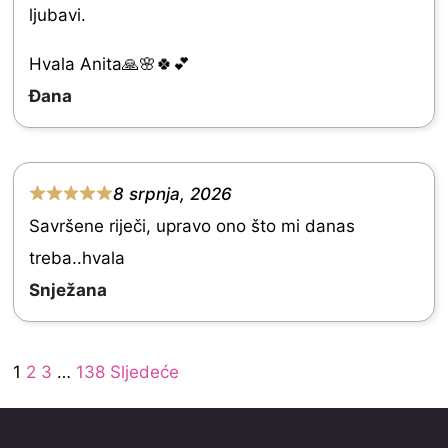
ljubavi.
t
e
Hvala Anita🙏🌸🍀💕
d
Đana
5
.
0
8 srpnja, 2026
R
o
Savršene riječi, upravo ono što mi danas
a
u
treba..hvala
t
t
Snježana
e
o
d
f
Site
5
Page
Page
Page
Page
1
2
3
…
138
Sljedeće
5
Reviews
.
navigation
0