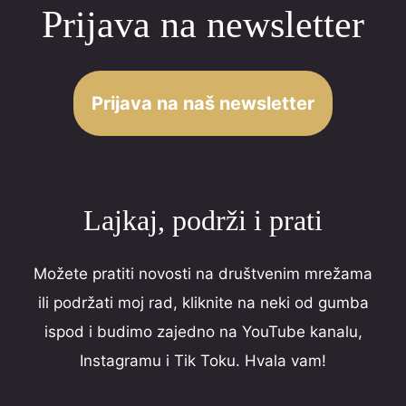
Prijava na newsletter
o
u
t
o
Prijava na naš newsletter
f
5
Lajkaj, podrži i prati
Možete pratiti novosti na društvenim mrežama
ili podržati moj rad, kliknite na neki od gumba
ispod i budimo zajedno na YouTube kanalu,
Instagramu i Tik Toku. Hvala vam!