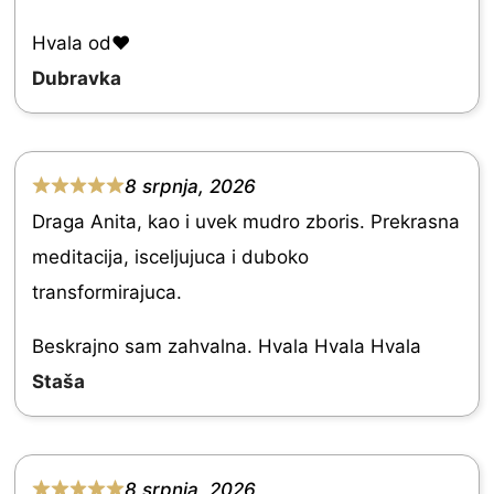
t
e
Hvala od♥️
d
Dubravka
5
.
0
8 srpnja, 2026
R
o
Draga Anita, kao i uvek mudro zboris. Prekrasna
a
u
meditacija, isceljujuca i duboko
t
t
transformirajuca.
e
o
d
Beskrajno sam zahvalna. Hvala Hvala Hvala
f
5
Staša
5
.
0
o
8 srpnja, 2026