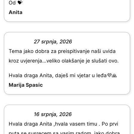
d
Od 💝
5
Anita
.
0
o
27 srpnja, 2026
R
u
Tema jako dobra za preispitivanje naši uvida
a
t
kroz uvjerenja…veliko olakšanje je slušati ovo.
t
o
e
Hvala draga Anita, daješ mi vjetar u leđa💜🙏
f
d
Marija Spasic
5
5
.
0
16 srpnja, 2026
R
o
Hvala draga Anita ,hvala vasem timu . Po prvi
a
u
puta se susrecem sa vasim radom ,jako dobra