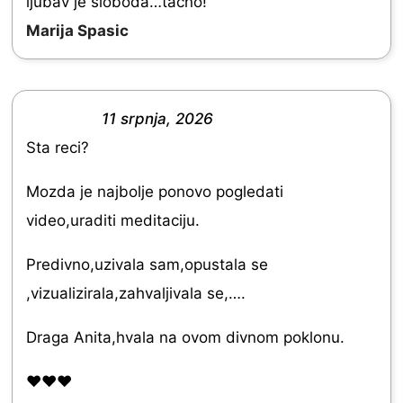
ljubav je sloboda…tačno!
o
Marija Spasic
u
t
o
11 srpnja, 2026
f
R
Sta reci?
5
a
t
Mozda je najbolje ponovo pogledati
e
video,uraditi meditaciju.
d
Predivno,uzivala sam,opustala se
5
,vizualizirala,zahvaljivala se,….
.
0
Draga Anita,hvala na ovom divnom poklonu.
o
❤️❤️❤️
u