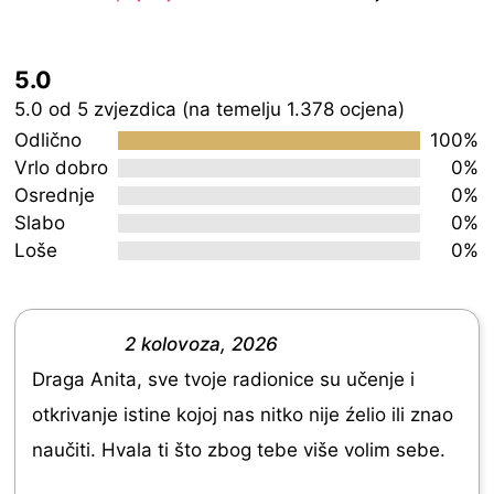
5.0
Rated
5.0 od 5 zvjezdica (na temelju 1.378 ocjena)
5.0
Odlično
100%
out
Vrlo dobro
0%
Osrednje
0%
of
Slabo
0%
5
Loše
0%
2 kolovoza, 2026
R
Draga Anita, sve tvoje radionice su učenje i
a
otkrivanje istine kojoj nas nitko nije źelio ili znao
t
naučiti. Hvala ti što zbog tebe više volim sebe.
e