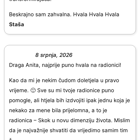
e
o
d
Beskrajno sam zahvalna. Hvala Hvala Hvala
f
5
Staša
5
.
0
o
8 srpnja, 2026
R
u
Draga Anita, najprije puno hvala na radionici!
a
t
t
Kao da mi je nekim čudom doletjela u pravo
o
e
vrijeme. 🙂 Sve su mi tvoje radionice puno
f
d
pomogle, ali htjela bih izdvojiti ipak jednu koja je
5
5
nekako za mene bila prijelomna, a to je
.
radionica – Skok u novu dimenziju života. Mislim
0
da je najvažnije shvatiti da vrijedimo samim tim
o