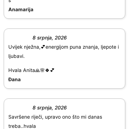
š
u
Anamarija
t
o
f
8 srpnja, 2026
R
5
Uvijek nježna,💕energijom puna znanja, ljepote i
a
ljubavi.
t
e
Hvala Anita🙏🌸🍀💕
d
Đana
5
.
0
8 srpnja, 2026
R
o
Savršene riječi, upravo ono što mi danas
a
u
treba..hvala