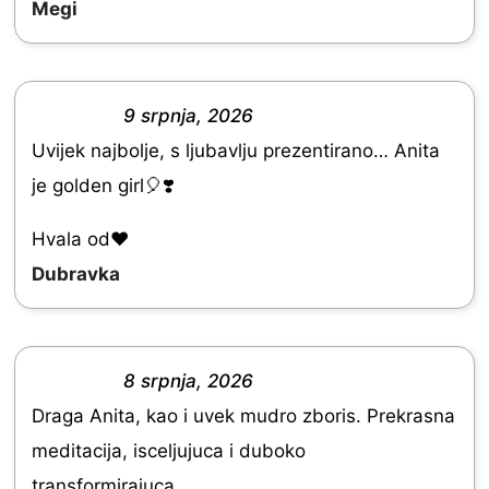
Megi
t
o
f
9 srpnja, 2026
5
R
Uvijek najbolje, s ljubavlju prezentirano… Anita
a
je golden girl🎈❣️
t
e
Hvala od♥️
d
Dubravka
5
.
0
8 srpnja, 2026
R
o
Draga Anita, kao i uvek mudro zboris. Prekrasna
a
u
meditacija, isceljujuca i duboko
t
t
transformirajuca.