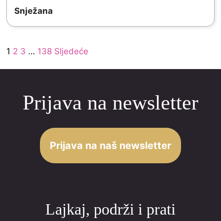
t
t
Snježana
e
o
d
f
Site
5
Page
Page
Page
Page
1
2
3
…
138
Sljedeće
5
Reviews
.
navigation
0
Prijava na newsletter
o
u
t
o
Prijava na naš newsletter
f
5
Lajkaj, podrži i prati