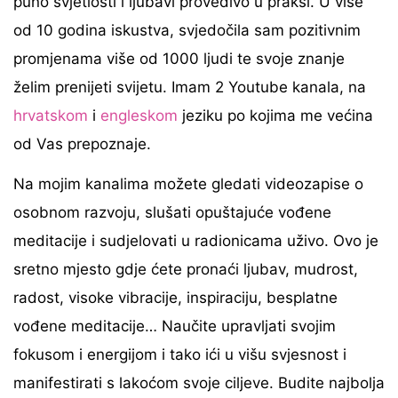
puno svjetlosti i ljubavi provedivo u praksi. U više
od 10 godina iskustva, svjedočila sam pozitivnim
promjenama više od 1000 ljudi te svoje znanje
želim prenijeti svijetu. Imam 2 Youtube kanala, na
hrvatskom
i
engleskom
jeziku po kojima me većina
od Vas prepoznaje.
Na mojim kanalima možete gledati videozapise o
osobnom razvoju, slušati opuštajuće vođene
meditacije i sudjelovati u radionicama uživo. Ovo je
sretno mjesto gdje ćete pronaći ljubav, mudrost,
radost, visoke vibracije, inspiraciju, besplatne
vođene meditacije… Naučite upravljati svojim
fokusom i energijom i tako ići u višu svjesnost i
manifestirati s lakoćom svoje ciljeve. Budite najbolja