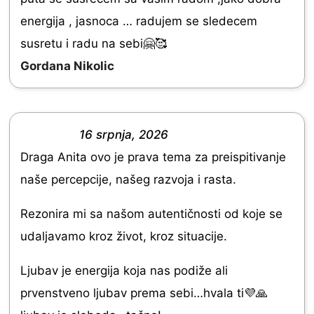
t
t
energija , jasnoca … radujem se sledecem
e
o
susretu i radu na sebi🤗🥰
d
f
Gordana Nikolic
5
5
.
0
16 srpnja, 2026
o
R
Draga Anita ovo je prava tema za preispitivanje
u
a
naše percepcije, našeg razvoja i rasta.
t
t
o
e
Rezonira mi sa našom autentičnosti od koje se
f
d
udaljavamo kroz život, kroz situacije.
5
5
Ljubav je energija koja nas podiže ali
.
prvenstveno ljubav prema sebi…hvala ti💜🙏
0