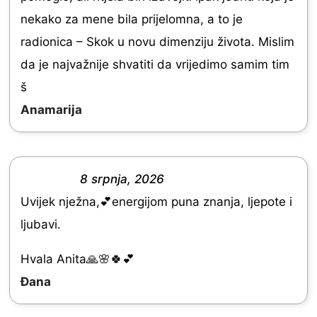
5
5
nekako za mene bila prijelomna, a to je
.
radionica – Skok u novu dimenziju života. Mislim
0
da je najvažnije shvatiti da vrijedimo samim tim
o
š
u
Anamarija
t
o
f
8 srpnja, 2026
R
5
Uvijek nježna,💕energijom puna znanja, ljepote i
a
ljubavi.
t
e
Hvala Anita🙏🌸🍀💕
d
Đana
5