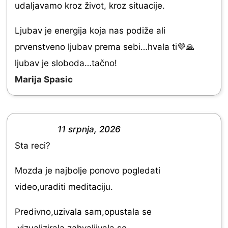
f
d
udaljavamo kroz život, kroz situacije.
5
5
Ljubav je energija koja nas podiže ali
.
prvenstveno ljubav prema sebi…hvala ti💜🙏
0
ljubav je sloboda…tačno!
o
Marija Spasic
u
t
o
11 srpnja, 2026
f
R
Sta reci?
5
a
t
Mozda je najbolje ponovo pogledati
e
video,uraditi meditaciju.
d
Predivno,uzivala sam,opustala se
5
,vizualizirala,zahvaljivala se,….