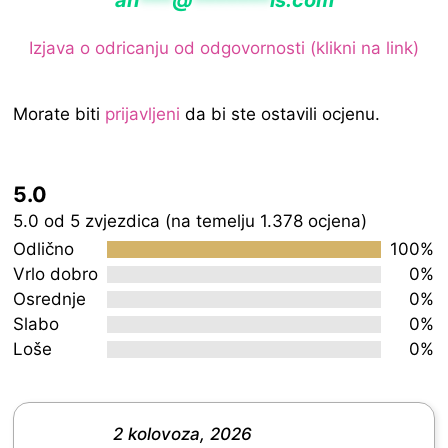
an
***
@
*******
is.com
Izjava o odricanju od odgovornosti (klikni na link)
Morate biti
prijavljeni
da bi ste ostavili ocjenu.
5.0
Rated
5.0 od 5 zvjezdica (na temelju 1.378 ocjena)
5.0
Odlično
100%
out
Vrlo dobro
0%
Osrednje
0%
of
Slabo
0%
5
Loše
0%
2 kolovoza, 2026