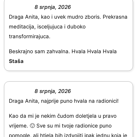
0
8 srpnja, 2026
R
o
Draga Anita, kao i uvek mudro zboris. Prekrasna
a
u
meditacija, isceljujuca i duboko
t
t
transformirajuca.
e
o
d
Beskrajno sam zahvalna. Hvala Hvala Hvala
f
5
Staša
5
.
0
o
8 srpnja, 2026
R
u
Draga Anita, najprije puno hvala na radionici!
a
t
t
Kao da mi je nekim čudom doletjela u pravo
o
e
vrijeme. 🙂 Sve su mi tvoje radionice puno
f
d
pomogle, ali htjela bih izdvojiti ipak jednu koja je