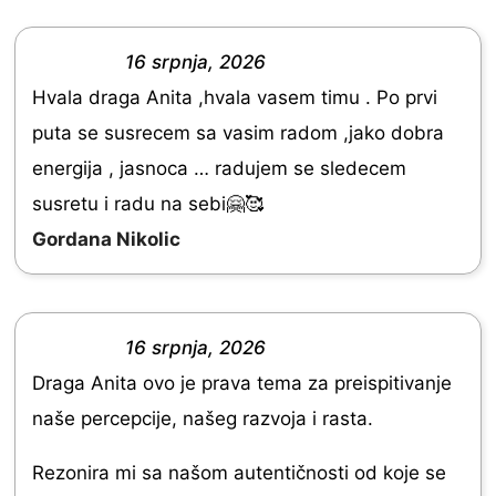
.
0
16 srpnja, 2026
R
o
Hvala draga Anita ,hvala vasem timu . Po prvi
a
u
puta se susrecem sa vasim radom ,jako dobra
t
t
energija , jasnoca … radujem se sledecem
e
o
susretu i radu na sebi🤗🥰
d
f
Gordana Nikolic
5
5
.
0
16 srpnja, 2026
o
R
Draga Anita ovo je prava tema za preispitivanje
u
a
naše percepcije, našeg razvoja i rasta.
t
t
o
e
Rezonira mi sa našom autentičnosti od koje se