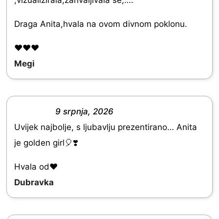
.
0
Draga Anita,hvala na ovom divnom poklonu.
o
❤️❤️❤️
u
Megi
t
o
f
9 srpnja, 2026
5
R
Uvijek najbolje, s ljubavlju prezentirano… Anita
a
je golden girl🎈❣️
t
e
Hvala od♥️
d
Dubravka
5
.