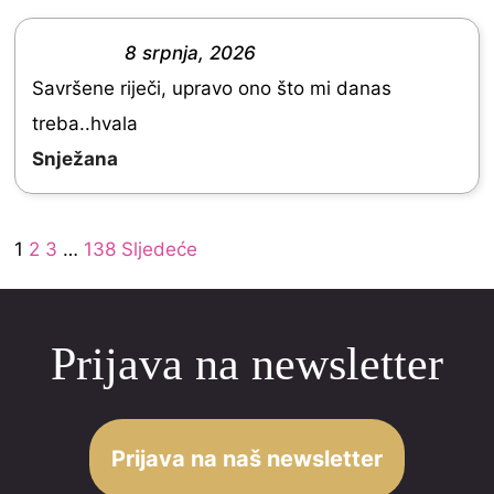
.
0
8 srpnja, 2026
R
o
Savršene riječi, upravo ono što mi danas
a
u
treba..hvala
t
t
Snježana
e
o
d
f
Site
5
Page
Page
Page
Page
1
2
3
…
138
Sljedeće
5
Reviews
.
navigation
0
Prijava na newsletter
o
u
t
o
Prijava na naš newsletter
f