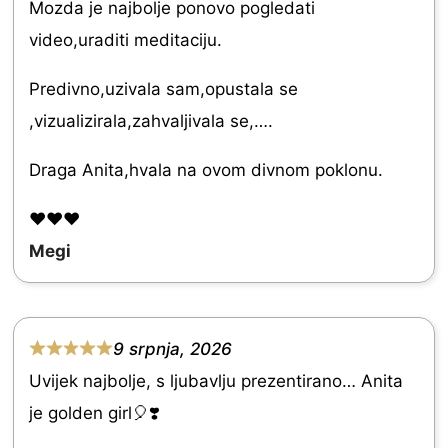
t
Mozda je najbolje ponovo pogledati
e
video,uraditi meditaciju.
d
Predivno,uzivala sam,opustala se
5
,vizualizirala,zahvaljivala se,….
.
0
Draga Anita,hvala na ovom divnom poklonu.
o
❤️❤️❤️
u
Megi
t
o
f
9 srpnja, 2026
5
R
Uvijek najbolje, s ljubavlju prezentirano… Anita
a
je golden girl🎈❣️
t