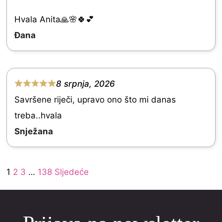
t
e
Hvala Anita🙏🌸🍀💕
d
Đana
5
.
0
8 srpnja, 2026
R
o
Savršene riječi, upravo ono što mi danas
a
u
treba..hvala
t
t
Snježana
e
o
d
f
Site
5
Page
Page
Page
Page
1
2
3
…
138
Sljedeće
5
Reviews
.
navigation
0
o