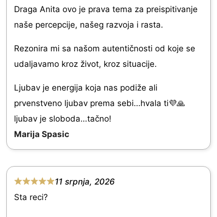
R
Draga Anita ovo je prava tema za preispitivanje
u
a
naše percepcije, našeg razvoja i rasta.
t
t
o
e
Rezonira mi sa našom autentičnosti od koje se
f
d
udaljavamo kroz život, kroz situacije.
5
5
Ljubav je energija koja nas podiže ali
.
prvenstveno ljubav prema sebi…hvala ti💜🙏
0
ljubav je sloboda…tačno!
o
Marija Spasic
u
t
o
11 srpnja, 2026
f
R
Sta reci?
5
a