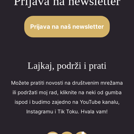
Prijava na newsletter
u
t
o
Prijava na naš newsletter
f
5
Lajkaj, podrži i prati
Možete pratiti novosti na društvenim mrežama
ili podržati moj rad, kliknite na neki od gumba
ispod i budimo zajedno na YouTube kanalu,
Instagramu i Tik Toku. Hvala vam!