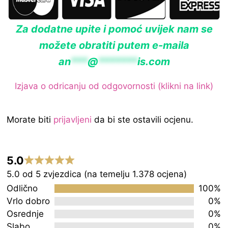
Za dodatne upite i pomoć uvijek nam se
možete obratiti putem e-maila
an
***
@
*******
is.com
Izjava o odricanju od odgovornosti (klikni na link)
Morate biti
prijavljeni
da bi ste ostavili ocjenu.
5.0
Rated
5.0 od 5 zvjezdica (na temelju 1.378 ocjena)
5.0
Odlično
100%
out
Vrlo dobro
0%
Osrednje
0%
of
Slabo
0%