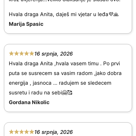
t
o
e
Hvala draga Anita, daješ mi vjetar u leđa💜🙏
f
d
Marija Spasic
5
5
.
0
16 srpnja, 2026
R
o
Hvala draga Anita ,hvala vasem timu . Po prvi
a
u
puta se susrecem sa vasim radom ,jako dobra
t
t
energija , jasnoca … radujem se sledecem
e
o
susretu i radu na sebi🤗🥰
d
f
Gordana Nikolic
5
5
.
0
16 srpnja, 2026
o