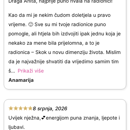
Draga Anita, najprije puno hvala na radionici!
a
t
t
Kao da mi je nekim čudom doletjela u pravo
o
e
vrijeme. 🙂 Sve su mi tvoje radionice puno
f
d
pomogle, ali htjela bih izdvojiti ipak jednu koja je
5
5
nekako za mene bila prijelomna, a to je
.
radionica – Skok u novu dimenziju života. Mislim
0
da je najvažnije shvatiti da vrijedimo samim tim
o
š
Prikaži više
u
Anamarija
t
o
f
8 srpnja, 2026
R
5
Uvijek nježna,💕energijom puna znanja, ljepote i
a
ljubavi.