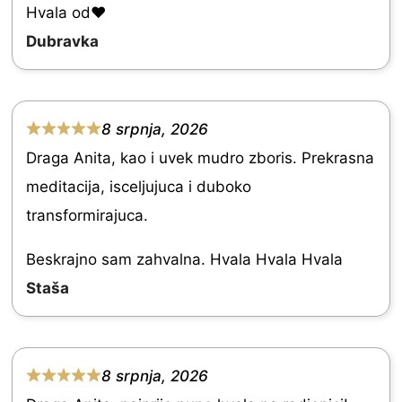
e
Hvala od♥️
d
Dubravka
5
.
0
8 srpnja, 2026
R
o
Draga Anita, kao i uvek mudro zboris. Prekrasna
a
u
meditacija, isceljujuca i duboko
t
t
transformirajuca.
e
o
d
Beskrajno sam zahvalna. Hvala Hvala Hvala
f
5
Staša
5
.
0
o
8 srpnja, 2026
R
u