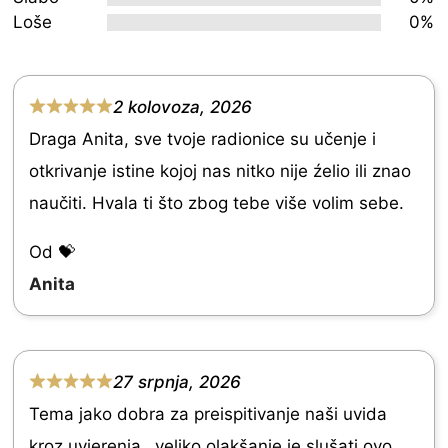
5
Loše
0%
2 kolovoza, 2026
R
Draga Anita, sve tvoje radionice su učenje i
a
otkrivanje istine kojoj nas nitko nije źelio ili znao
t
naučiti. Hvala ti što zbog tebe više volim sebe.
e
d
Od 💝
5
Anita
.
0
o
27 srpnja, 2026
R
u
Tema jako dobra za preispitivanje naši uvida
a
t
kroz uvjerenja…veliko olakšanje je slušati ovo.