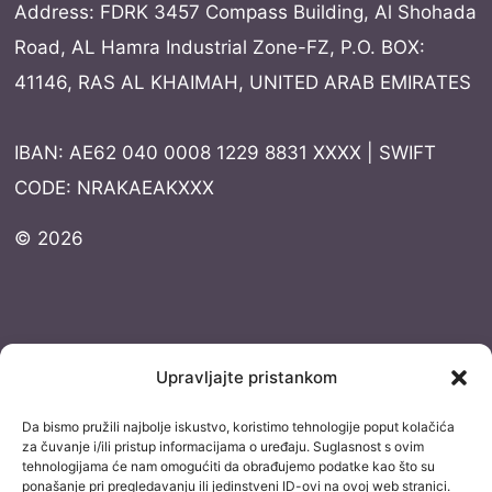
Address: FDRK 3457 Compass Building, Al Shohada
Road, AL Hamra Industrial Zone-FZ, P.O. BOX:
41146, RAS AL KHAIMAH, UNITED ARAB EMIRATES
IBAN: AE62 040 0008 1229 8831 XXXX | SWIFT
CODE: NRAKAEAKXXX
© 2026
Dokumentacija
Upravljajte pristankom
Pravila privatnosti
Da bismo pružili najbolje iskustvo, koristimo tehnologije poput kolačića
Uvjeti korištenja
za čuvanje i/ili pristup informacijama o uređaju. Suglasnost s ovim
tehnologijama će nam omogućiti da obrađujemo podatke kao što su
Izjava o izuzimanju od odgovornosti
ponašanje pri pregledavanju ili jedinstveni ID-ovi na ovoj web stranici.