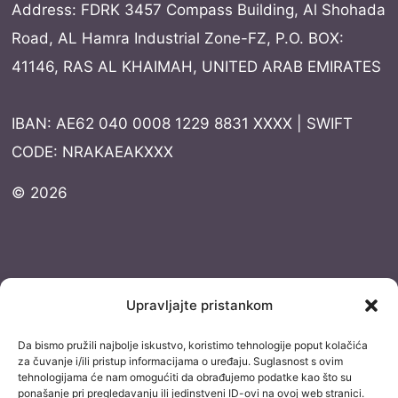
Address: FDRK 3457 Compass Building, Al Shohada
Road, AL Hamra Industrial Zone-FZ, P.O. BOX:
41146, RAS AL KHAIMAH, UNITED ARAB EMIRATES
IBAN: AE62 040 0008 1229 8831 XXXX | SWIFT
CODE: NRAKAEAKXXX
© 2026
Dokumentacija
Upravljajte pristankom
Pravila privatnosti
Da bismo pružili najbolje iskustvo, koristimo tehnologije poput kolačića
Uvjeti korištenja
za čuvanje i/ili pristup informacijama o uređaju. Suglasnost s ovim
tehnologijama će nam omogućiti da obrađujemo podatke kao što su
Izjava o izuzimanju od odgovornosti
ponašanje pri pregledavanju ili jedinstveni ID-ovi na ovoj web stranici.