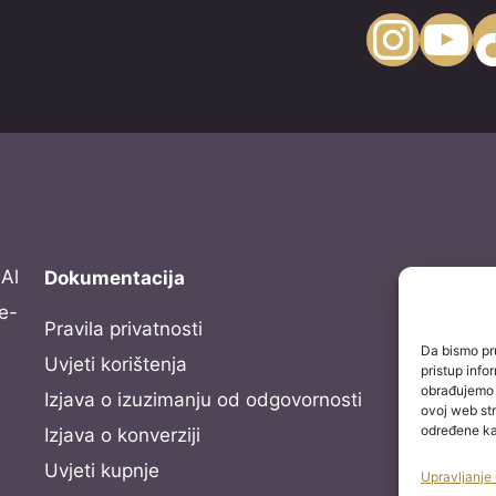
Instagram
YouTube
TikTo
Al
Dokumentacija
e-
Pravila privatnosti
Da bismo pru
Uvjeti korištenja
pristup inf
obrađujemo p
Izjava o izuzimanju od odgovornosti
ovoj web str
određene kar
Izjava o konverziji
Uvjeti kupnje
Upravljanje