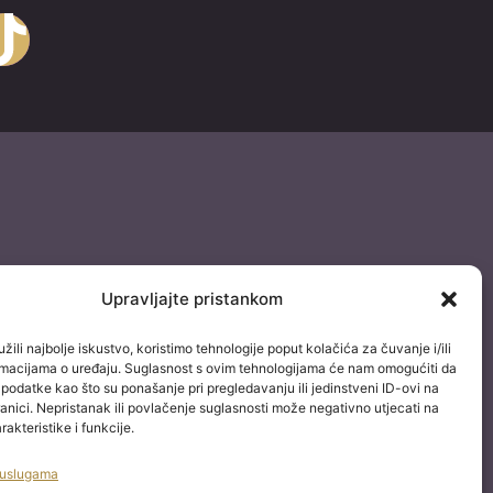
k
Upravljajte pristankom
žili najbolje iskustvo, koristimo tehnologije poput kolačića za čuvanje i/ili
ormacijama o uređaju. Suglasnost s ovim tehnologijama će nam omogućiti da
odatke kao što su ponašanje pri pregledavanju ili jedinstveni ID-ovi na
anici. Nepristanak ili povlačenje suglasnosti može negativno utjecati na
akteristike i funkcije.
 uslugama