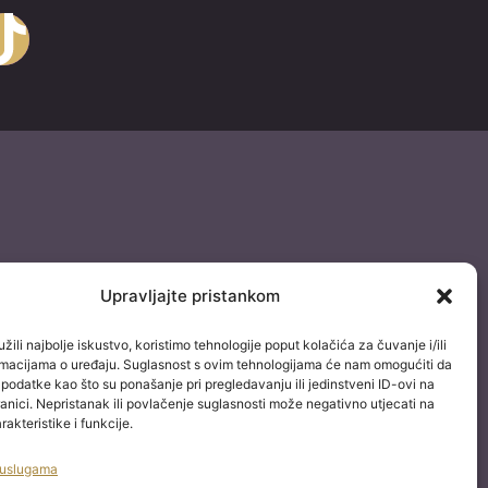
k
Upravljajte pristankom
žili najbolje iskustvo, koristimo tehnologije poput kolačića za čuvanje i/ili
ormacijama o uređaju. Suglasnost s ovim tehnologijama će nam omogućiti da
odatke kao što su ponašanje pri pregledavanju ili jedinstveni ID-ovi na
anici. Nepristanak ili povlačenje suglasnosti može negativno utjecati na
akteristike i funkcije.
 uslugama