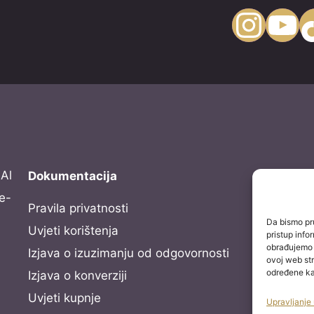
Instagram
YouTube
TikTo
Al
Dokumentacija
e-
Pravila privatnosti
Da bismo pru
Uvjeti korištenja
pristup inf
obrađujemo p
Izjava o izuzimanju od odgovornosti
ovoj web str
određene kar
Izjava o konverziji
Uvjeti kupnje
Upravljanje