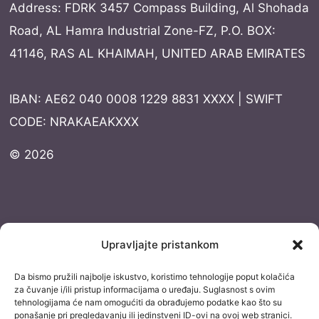
Address: FDRK 3457 Compass Building, Al Shohada
Road, AL Hamra Industrial Zone-FZ, P.O. BOX:
41146, RAS AL KHAIMAH, UNITED ARAB EMIRATES
IBAN: AE62 040 0008 1229 8831 XXXX | SWIFT
CODE: NRAKAEAKXXX
© 2026
Dokumentacija
Upravljajte pristankom
Pravila privatnosti
Da bismo pružili najbolje iskustvo, koristimo tehnologije poput kolačića
Uvjeti korištenja
za čuvanje i/ili pristup informacijama o uređaju. Suglasnost s ovim
tehnologijama će nam omogućiti da obrađujemo podatke kao što su
Izjava o izuzimanju od odgovornosti
ponašanje pri pregledavanju ili jedinstveni ID-ovi na ovoj web stranici.