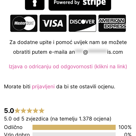
Za dodatne upite i pomoć uvijek nam se možete
obratiti putem e-maila
an
***
@
*******
is.com
Izjava o odricanju od odgovornosti (klikni na link)
Morate biti
prijavljeni
da bi ste ostavili ocjenu.
5.0
Rated
5.0 od 5 zvjezdica (na temelju 1.378 ocjena)
5.0
Odlično
100%
out
Vrlo dobro
0%