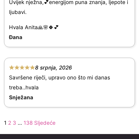
5
Uvijek nježna,💕energijom puna znanja, ljepote i
a
ljubavi.
t
e
Hvala Anita🙏🌸🍀💕
d
Đana
5
.
0
8 srpnja, 2026
R
o
Savršene riječi, upravo ono što mi danas
a
u
treba..hvala
t
t
Snježana
e
o
d
f
Site
5
Page
Page
Page
Page
1
2
3
…
138
Sljedeće
5
Reviews
.