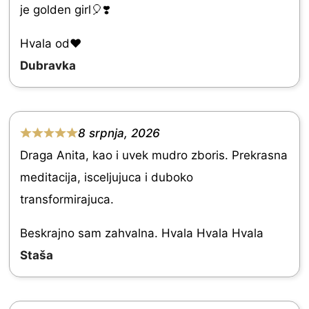
je golden girl🎈❣️
t
e
Hvala od♥️
d
Dubravka
5
.
0
8 srpnja, 2026
R
o
Draga Anita, kao i uvek mudro zboris. Prekrasna
a
u
meditacija, isceljujuca i duboko
t
t
transformirajuca.
e
o
d
Beskrajno sam zahvalna. Hvala Hvala Hvala
f
5
Staša
5
.
0