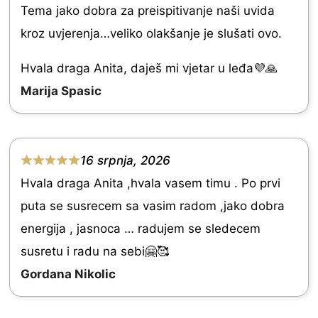
u
Tema jako dobra za preispitivanje naši uvida
a
t
kroz uvjerenja…veliko olakšanje je slušati ovo.
t
o
e
Hvala draga Anita, daješ mi vjetar u leđa💜🙏
f
d
Marija Spasic
5
5
.
0
16 srpnja, 2026
R
o
Hvala draga Anita ,hvala vasem timu . Po prvi
a
u
puta se susrecem sa vasim radom ,jako dobra
t
t
energija , jasnoca … radujem se sledecem
e
o
susretu i radu na sebi🤗🥰
d
f
Gordana Nikolic
5
5
.