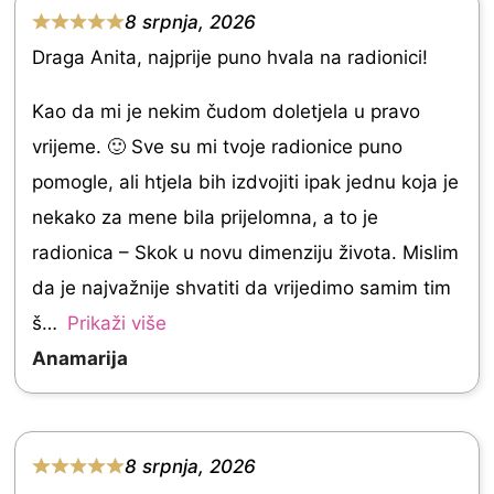
o
8 srpnja, 2026
R
u
Draga Anita, najprije puno hvala na radionici!
a
t
t
Kao da mi je nekim čudom doletjela u pravo
o
e
vrijeme. 🙂 Sve su mi tvoje radionice puno
f
d
pomogle, ali htjela bih izdvojiti ipak jednu koja je
5
5
nekako za mene bila prijelomna, a to je
.
radionica – Skok u novu dimenziju života. Mislim
0
da je najvažnije shvatiti da vrijedimo samim tim
o
š
Prikaži više
u
Anamarija
t
o
f
8 srpnja, 2026
R