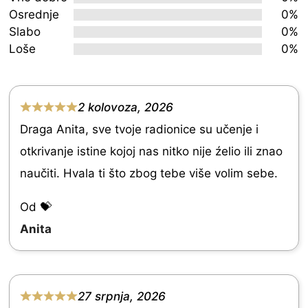
Osrednje
0%
of
Slabo
0%
5
Loše
0%
2 kolovoza, 2026
R
Draga Anita, sve tvoje radionice su učenje i
a
otkrivanje istine kojoj nas nitko nije źelio ili znao
t
naučiti. Hvala ti što zbog tebe više volim sebe.
e
d
Od 💝
5
Anita
.
0
o
27 srpnja, 2026
R