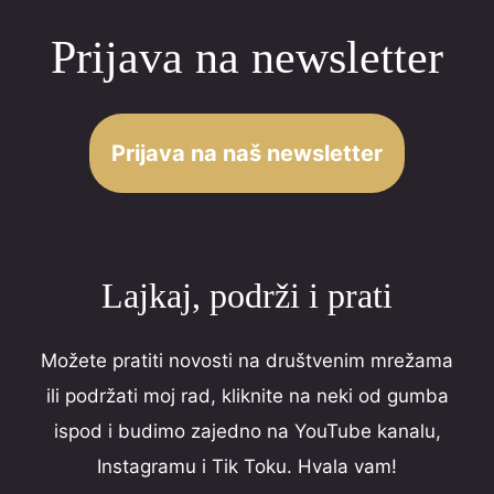
navigation
0
Prijava na newsletter
o
u
t
o
Prijava na naš newsletter
f
5
Lajkaj, podrži i prati
Možete pratiti novosti na društvenim mrežama
ili podržati moj rad, kliknite na neki od gumba
ispod i budimo zajedno na YouTube kanalu,
Instagramu i Tik Toku. Hvala vam!