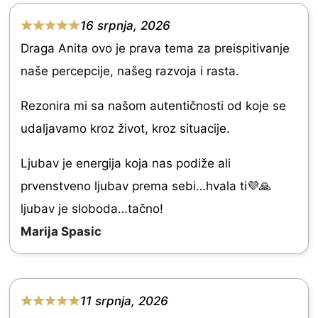
0
16 srpnja, 2026
o
R
Draga Anita ovo je prava tema za preispitivanje
u
a
naše percepcije, našeg razvoja i rasta.
t
t
o
e
Rezonira mi sa našom autentičnosti od koje se
f
d
udaljavamo kroz život, kroz situacije.
5
5
Ljubav je energija koja nas podiže ali
.
prvenstveno ljubav prema sebi…hvala ti💜🙏
0
ljubav je sloboda…tačno!
o
Marija Spasic
u
t
o
11 srpnja, 2026
f
R