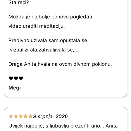
Sta reci?
5
a
t
Mozda je najbolje ponovo pogledati
e
video,uraditi meditaciju.
d
Predivno,uzivala sam,opustala se
5
,vizualizirala,zahvaljivala se,….
.
0
Draga Anita,hvala na ovom divnom poklonu.
o
❤️❤️❤️
u
Megi
t
o
f
9 srpnja, 2026
5
R
Uvijek najbolje, s ljubavlju prezentirano… Anita
a