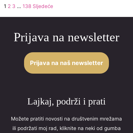
Site
5
Page
Page
Page
Page
1
2
3
…
138
Sljedeće
5
Reviews
.
navigation
0
Prijava na newsletter
o
u
t
o
Prijava na naš newsletter
f
5
Lajkaj, podrži i prati
Možete pratiti novosti na društvenim mrežama
ili podržati moj rad, kliknite na neki od gumba