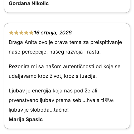
f
Gordana Nikolic
5
5
.
0
16 srpnja, 2026
o
R
Draga Anita ovo je prava tema za preispitivanje
u
a
naše percepcije, našeg razvoja i rasta.
t
t
o
e
Rezonira mi sa našom autentičnosti od koje se
f
d
udaljavamo kroz život, kroz situacije.
5
5
Ljubav je energija koja nas podiže ali
.
prvenstveno ljubav prema sebi…hvala ti💜🙏
0
ljubav je sloboda…tačno!
o
Marija Spasic
u
t