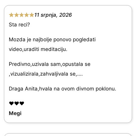
o
11 srpnja, 2026
f
R
Sta reci?
5
a
t
Mozda je najbolje ponovo pogledati
e
video,uraditi meditaciju.
d
Predivno,uzivala sam,opustala se
5
,vizualizirala,zahvaljivala se,….
.
0
Draga Anita,hvala na ovom divnom poklonu.
o
❤️❤️❤️
u
Megi
t
o
f