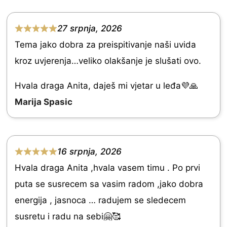
0
o
27 srpnja, 2026
R
u
Tema jako dobra za preispitivanje naši uvida
a
t
kroz uvjerenja…veliko olakšanje je slušati ovo.
t
o
e
Hvala draga Anita, daješ mi vjetar u leđa💜🙏
f
d
Marija Spasic
5
5
.
0
16 srpnja, 2026
R
o
Hvala draga Anita ,hvala vasem timu . Po prvi
a
u
puta se susrecem sa vasim radom ,jako dobra
t
t
energija , jasnoca … radujem se sledecem
e
o
susretu i radu na sebi🤗🥰
d