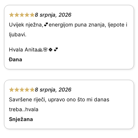
o
f
8 srpnja, 2026
R
5
Uvijek nježna,💕energijom puna znanja, ljepote i
a
ljubavi.
t
e
Hvala Anita🙏🌸🍀💕
d
Đana
5
.
0
8 srpnja, 2026
R
o
Savršene riječi, upravo ono što mi danas
a
u
treba..hvala
t
t
Snježana
e
o
d
f