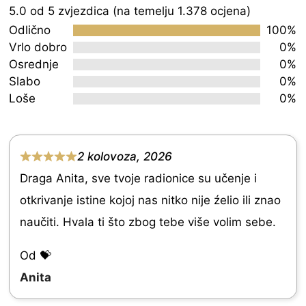
Rated
5.0 od 5 zvjezdica (na temelju 1.378 ocjena)
5.0
Odlično
100%
out
Vrlo dobro
0%
Osrednje
0%
of
Slabo
0%
5
Loše
0%
2 kolovoza, 2026
R
Draga Anita, sve tvoje radionice su učenje i
a
otkrivanje istine kojoj nas nitko nije źelio ili znao
t
naučiti. Hvala ti što zbog tebe više volim sebe.
e
d
Od 💝
5
Anita
.