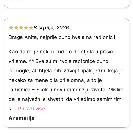
5
.
0
o
8 srpnja, 2026
R
u
Draga Anita, najprije puno hvala na radionici!
a
t
t
Kao da mi je nekim čudom doletjela u pravo
o
e
vrijeme. 🙂 Sve su mi tvoje radionice puno
f
d
pomogle, ali htjela bih izdvojiti ipak jednu koja je
5
5
nekako za mene bila prijelomna, a to je
.
radionica – Skok u novu dimenziju života. Mislim
0
da je najvažnije shvatiti da vrijedimo samim tim
o
š
Prikaži više
u
Anamarija
t