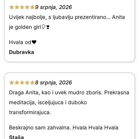
9 srpnja, 2026
5
R
Uvijek najbolje, s ljubavlju prezentirano… Anita
a
je golden girl🎈❣️
t
e
Hvala od♥️
d
Dubravka
5
.
0
8 srpnja, 2026
R
o
Draga Anita, kao i uvek mudro zboris. Prekrasna
a
u
meditacija, isceljujuca i duboko
t
t
transformirajuca.
e
o
d
Beskrajno sam zahvalna. Hvala Hvala Hvala
f
5
Staša