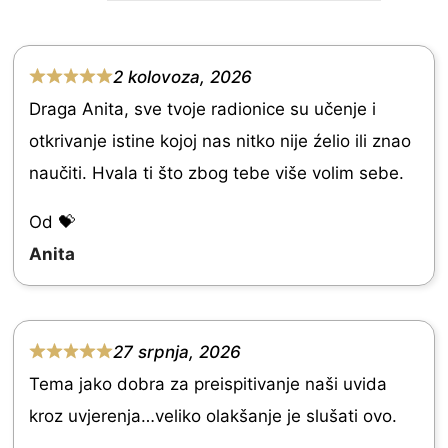
2 kolovoza, 2026
R
Draga Anita, sve tvoje radionice su učenje i
a
otkrivanje istine kojoj nas nitko nije źelio ili znao
t
naučiti. Hvala ti što zbog tebe više volim sebe.
e
d
Od 💝
5
Anita
.
0
o
27 srpnja, 2026
R
u
Tema jako dobra za preispitivanje naši uvida
a
t
kroz uvjerenja…veliko olakšanje je slušati ovo.
t
o