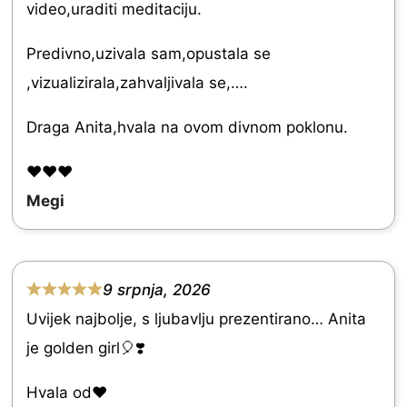
e
video,uraditi meditaciju.
d
Predivno,uzivala sam,opustala se
5
,vizualizirala,zahvaljivala se,….
.
0
Draga Anita,hvala na ovom divnom poklonu.
o
❤️❤️❤️
u
Megi
t
o
f
9 srpnja, 2026
5
R
Uvijek najbolje, s ljubavlju prezentirano… Anita
a
je golden girl🎈❣️
t
e
Hvala od♥️