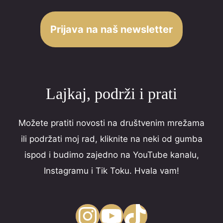
t
o
Prijava na naš newsletter
f
5
Lajkaj, podrži i prati
Možete pratiti novosti na društvenim mrežama
ili podržati moj rad, kliknite na neki od gumba
ispod i budimo zajedno na YouTube kanalu,
Instagramu i Tik Toku. Hvala vam!
Instagram
YouTube
TikTok