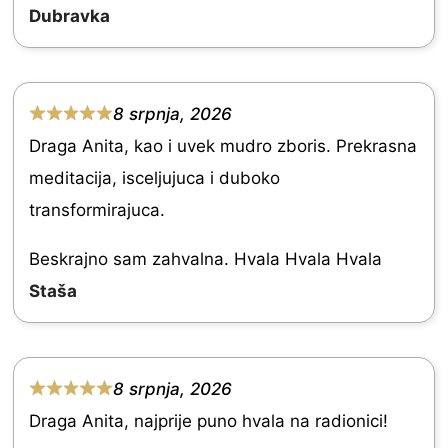
d
Dubravka
5
.
0
8 srpnja, 2026
R
o
Draga Anita, kao i uvek mudro zboris. Prekrasna
a
u
meditacija, isceljujuca i duboko
t
t
transformirajuca.
e
o
d
Beskrajno sam zahvalna. Hvala Hvala Hvala
f
5
Staša
5
.
0
o
8 srpnja, 2026
R
u
Draga Anita, najprije puno hvala na radionici!
a