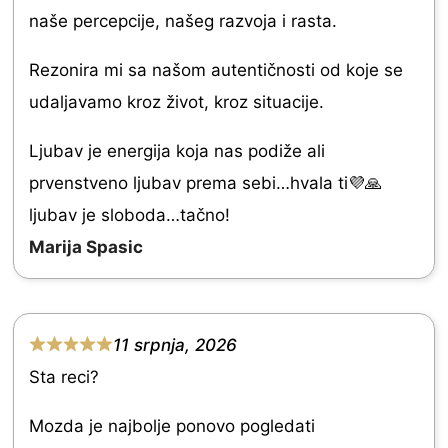
u
a
naše percepcije, našeg razvoja i rasta.
t
t
o
e
Rezonira mi sa našom autentičnosti od koje se
f
d
udaljavamo kroz život, kroz situacije.
5
5
Ljubav je energija koja nas podiže ali
.
prvenstveno ljubav prema sebi…hvala ti💜🙏
0
ljubav je sloboda…tačno!
o
Marija Spasic
u
t
o
11 srpnja, 2026
f
R
Sta reci?
5
a
t
Mozda je najbolje ponovo pogledati