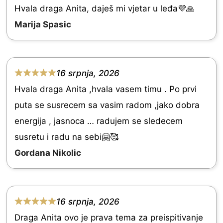
e
Hvala draga Anita, daješ mi vjetar u leđa💜🙏
f
d
Marija Spasic
5
5
.
0
16 srpnja, 2026
R
o
Hvala draga Anita ,hvala vasem timu . Po prvi
a
u
puta se susrecem sa vasim radom ,jako dobra
t
t
energija , jasnoca … radujem se sledecem
e
o
susretu i radu na sebi🤗🥰
d
f
Gordana Nikolic
5
5
.
0
16 srpnja, 2026
o
R
Draga Anita ovo je prava tema za preispitivanje