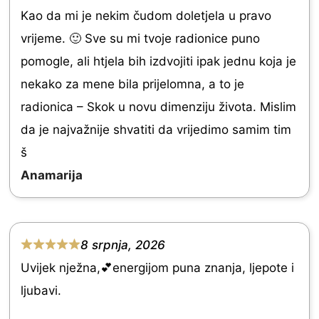
t
t
Kao da mi je nekim čudom doletjela u pravo
o
e
vrijeme. 🙂 Sve su mi tvoje radionice puno
f
d
pomogle, ali htjela bih izdvojiti ipak jednu koja je
5
5
nekako za mene bila prijelomna, a to je
.
radionica – Skok u novu dimenziju života. Mislim
0
da je najvažnije shvatiti da vrijedimo samim tim
o
š
u
Anamarija
t
o
f
8 srpnja, 2026
R
5
Uvijek nježna,💕energijom puna znanja, ljepote i
a
ljubavi.
t