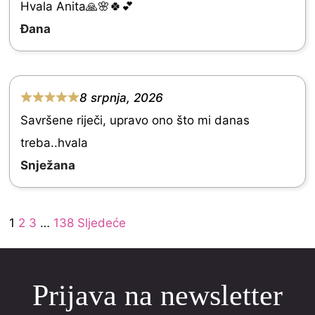
e
Hvala Anita🙏🌸🍀💕
d
Đana
5
.
0
8 srpnja, 2026
R
o
Savršene riječi, upravo ono što mi danas
a
u
treba..hvala
t
t
Snježana
e
o
d
f
Site
5
Page
Page
Page
Page
1
2
3
…
138
Sljedeće
5
Reviews
.
navigation
0
Prijava na newsletter
o
u