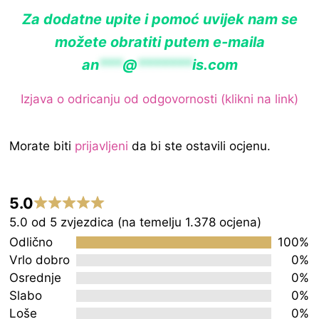
Za dodatne upite i pomoć uvijek nam se
možete obratiti putem e-maila
an
***
@
*******
is.com
Izjava o odricanju od odgovornosti (klikni na link)
Morate biti
prijavljeni
da bi ste ostavili ocjenu.
5.0
Rated
5.0 od 5 zvjezdica (na temelju 1.378 ocjena)
5.0
Odlično
100%
out
Vrlo dobro
0%
Osrednje
0%
of
Slabo
0%
5
Loše
0%