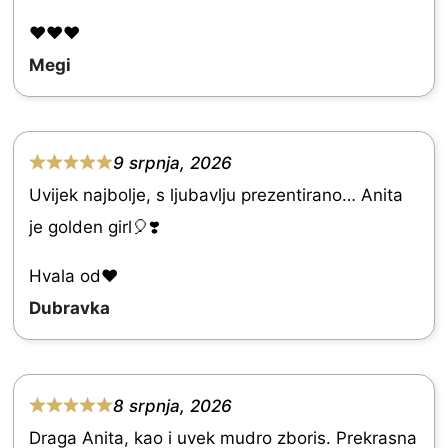
o
❤️❤️❤️
u
Megi
t
o
f
9 srpnja, 2026
5
R
Uvijek najbolje, s ljubavlju prezentirano… Anita
a
je golden girl🎈❣️
t
e
Hvala od♥️
d
Dubravka
5
.
0
8 srpnja, 2026
R
o
Draga Anita, kao i uvek mudro zboris. Prekrasna