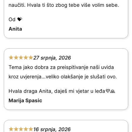
naučiti. Hvala ti što zbog tebe više volim sebe.
e
d
Od 💝
5
Anita
.
0
o
27 srpnja, 2026
R
u
Tema jako dobra za preispitivanje naši uvida
a
t
kroz uvjerenja…veliko olakšanje je slušati ovo.
t
o
e
Hvala draga Anita, daješ mi vjetar u leđa💜🙏
f
d
Marija Spasic
5
5
.
0
16 srpnja, 2026