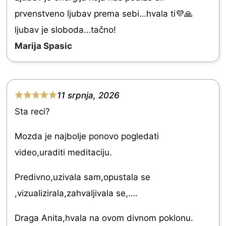
.
prvenstveno ljubav prema sebi…hvala ti💜🙏
0
ljubav je sloboda…tačno!
o
Marija Spasic
u
t
o
11 srpnja, 2026
f
R
Sta reci?
5
a
t
Mozda je najbolje ponovo pogledati
e
video,uraditi meditaciju.
d
Predivno,uzivala sam,opustala se
5
,vizualizirala,zahvaljivala se,….
.
0
Draga Anita,hvala na ovom divnom poklonu.