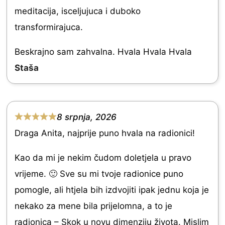
a
u
meditacija, isceljujuca i duboko
t
t
transformirajuca.
e
o
d
Beskrajno sam zahvalna. Hvala Hvala Hvala
f
5
Staša
5
.
0
o
8 srpnja, 2026
R
u
Draga Anita, najprije puno hvala na radionici!
a
t
t
Kao da mi je nekim čudom doletjela u pravo
o
e
vrijeme. 🙂 Sve su mi tvoje radionice puno
f
d
pomogle, ali htjela bih izdvojiti ipak jednu koja je
5
5
nekako za mene bila prijelomna, a to je
.
radionica – Skok u novu dimenziju života. Mislim