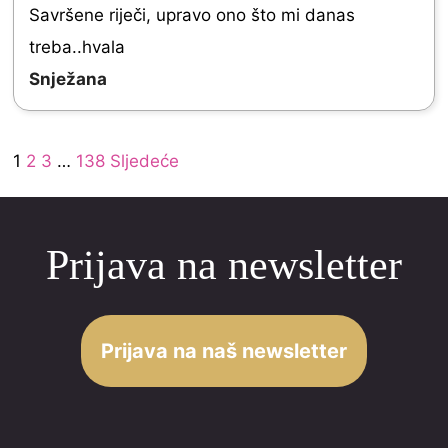
o
Savršene riječi, upravo ono što mi danas
a
u
treba..hvala
t
t
Snježana
e
o
d
f
Site
5
Page
Page
Page
Page
1
2
3
…
138
Sljedeće
5
Reviews
.
navigation
0
Prijava na newsletter
o
u
t
o
Prijava na naš newsletter
f
5