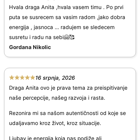
R
o
Hvala draga Anita ,hvala vasem timu . Po prvi
a
u
puta se susrecem sa vasim radom ,jako dobra
t
t
energija , jasnoca … radujem se sledecem
e
o
susretu i radu na sebi🤗🥰
d
f
Gordana Nikolic
5
5
.
0
16 srpnja, 2026
o
R
Draga Anita ovo je prava tema za preispitivanje
u
a
naše percepcije, našeg razvoja i rasta.
t
t
o
e
Rezonira mi sa našom autentičnosti od koje se
f
d
udaljavamo kroz život, kroz situacije.
5
5
Ljubav je energija koja nas podiže ali