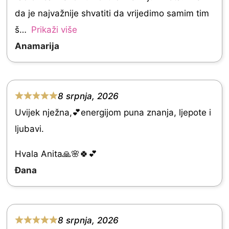
0
da je najvažnije shvatiti da vrijedimo samim tim
o
š
Prikaži više
u
Anamarija
t
o
f
8 srpnja, 2026
R
5
Uvijek nježna,💕energijom puna znanja, ljepote i
a
ljubavi.
t
e
Hvala Anita🙏🌸🍀💕
d
Đana
5
.
0
8 srpnja, 2026
R