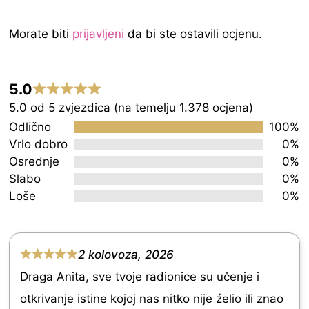
Morate biti
prijavljeni
da bi ste ostavili ocjenu.
5.0
Rated
5.0 od 5 zvjezdica (na temelju 1.378 ocjena)
5.0
Odlično
100%
out
Vrlo dobro
0%
Osrednje
0%
of
Slabo
0%
5
Loše
0%
2 kolovoza, 2026
R
Draga Anita, sve tvoje radionice su učenje i
a
otkrivanje istine kojoj nas nitko nije źelio ili znao
t