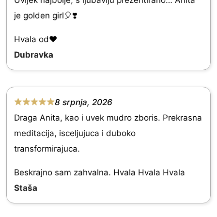
a
je golden girl🎈❣️
t
e
Hvala od♥️
d
Dubravka
5
.
0
8 srpnja, 2026
R
o
Draga Anita, kao i uvek mudro zboris. Prekrasna
a
u
meditacija, isceljujuca i duboko
t
t
transformirajuca.
e
o
d
Beskrajno sam zahvalna. Hvala Hvala Hvala
f
5
Staša
5
.