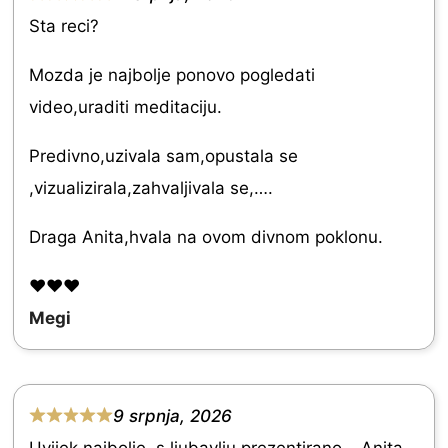
f
R
Sta reci?
5
a
t
Mozda je najbolje ponovo pogledati
e
video,uraditi meditaciju.
d
Predivno,uzivala sam,opustala se
5
,vizualizirala,zahvaljivala se,….
.
0
Draga Anita,hvala na ovom divnom poklonu.
o
❤️❤️❤️
u
Megi
t
o
f
9 srpnja, 2026
5
R
Uvijek najbolje, s ljubavlju prezentirano… Anita