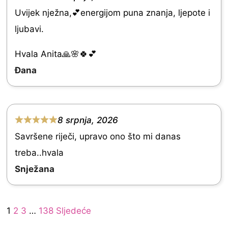
R
5
Uvijek nježna,💕energijom puna znanja, ljepote i
a
ljubavi.
t
e
Hvala Anita🙏🌸🍀💕
d
Đana
5
.
0
8 srpnja, 2026
R
o
Savršene riječi, upravo ono što mi danas
a
u
treba..hvala
t
t
Snježana
e
o
d
f
Site
5
Page
Page
Page
Page
1
2
3
…
138
Sljedeće
5
Reviews
.