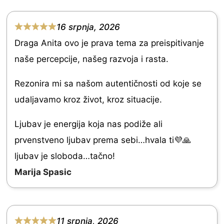
.
0
16 srpnja, 2026
o
R
Draga Anita ovo je prava tema za preispitivanje
u
a
naše percepcije, našeg razvoja i rasta.
t
t
o
e
Rezonira mi sa našom autentičnosti od koje se
f
d
udaljavamo kroz život, kroz situacije.
5
5
Ljubav je energija koja nas podiže ali
.
prvenstveno ljubav prema sebi…hvala ti💜🙏
0
ljubav je sloboda…tačno!
o
Marija Spasic
u
t
o
11 srpnja, 2026