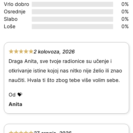
out
Vrlo dobro
0%
Osrednje
0%
of
Slabo
0%
5
Loše
0%
2 kolovoza, 2026
R
Draga Anita, sve tvoje radionice su učenje i
a
otkrivanje istine kojoj nas nitko nije źelio ili znao
t
naučiti. Hvala ti što zbog tebe više volim sebe.
e
d
Od 💝
5
Anita
.
0
o