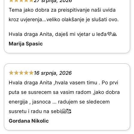
27 srpnja, 2026
R
u
Tema jako dobra za preispitivanje naši uvida
a
t
kroz uvjerenja…veliko olakšanje je slušati ovo.
t
o
e
Hvala draga Anita, daješ mi vjetar u leđa💜🙏
f
d
Marija Spasic
5
5
.
0
16 srpnja, 2026
R
o
Hvala draga Anita ,hvala vasem timu . Po prvi
a
u
puta se susrecem sa vasim radom ,jako dobra
t
t
energija , jasnoca … radujem se sledecem
e
o
susretu i radu na sebi🤗🥰
d
f
Gordana Nikolic
5
5