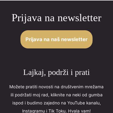
navigation
0
Prijava na newsletter
o
u
t
o
Prijava na naš newsletter
f
5
Lajkaj, podrži i prati
Možete pratiti novosti na društvenim mrežama
ili podržati moj rad, kliknite na neki od gumba
ispod i budimo zajedno na YouTube kanalu,
Instagramu i Tik Toku. Hvala vam!