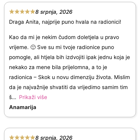
0
o
8 srpnja, 2026
R
u
Draga Anita, najprije puno hvala na radionici!
a
t
t
Kao da mi je nekim čudom doletjela u pravo
o
e
vrijeme. 🙂 Sve su mi tvoje radionice puno
f
d
pomogle, ali htjela bih izdvojiti ipak jednu koja je
5
5
nekako za mene bila prijelomna, a to je
.
radionica – Skok u novu dimenziju života. Mislim
0
da je najvažnije shvatiti da vrijedimo samim tim
o
š
Prikaži više
u
Anamarija
t
o
f
8 srpnja, 2026