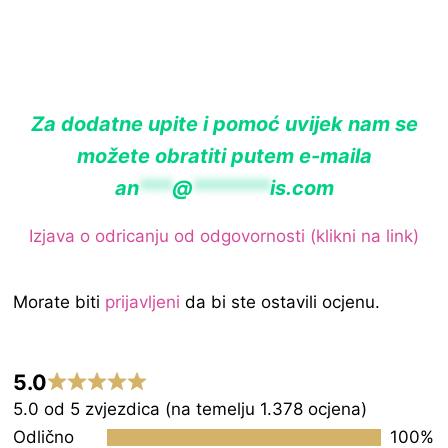
Za dodatne upite i pomoć uvijek nam se
možete obratiti putem e-maila
an
***
@
*******
is.com
Izjava o odricanju od odgovornosti (klikni na link)
Morate biti
prijavljeni
da bi ste ostavili ocjenu.
5.0
Rated
5.0 od 5 zvjezdica (na temelju 1.378 ocjena)
5.0
Odlično
100%