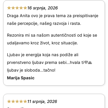
0
16 srpnja, 2026
o
R
Draga Anita ovo je prava tema za preispitivanje
u
a
naše percepcije, našeg razvoja i rasta.
t
t
o
e
Rezonira mi sa našom autentičnosti od koje se
f
d
udaljavamo kroz život, kroz situacije.
5
5
Ljubav je energija koja nas podiže ali
.
prvenstveno ljubav prema sebi…hvala ti💜🙏
0
ljubav je sloboda…tačno!
o
Marija Spasic
u
t
o
11 srpnja, 2026
f
R