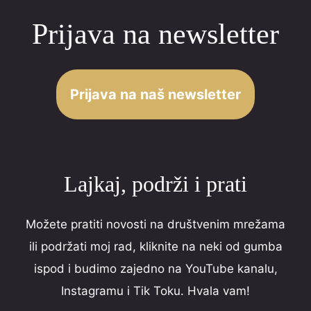
navigation
0
Prijava na newsletter
o
u
t
o
Prijava na naš newsletter
f
5
Lajkaj, podrži i prati
Možete pratiti novosti na društvenim mrežama
ili podržati moj rad, kliknite na neki od gumba
ispod i budimo zajedno na YouTube kanalu,
Instagramu i Tik Toku. Hvala vam!