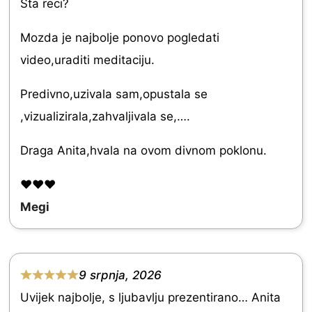
Sta reci?
5
a
t
Mozda je najbolje ponovo pogledati
e
video,uraditi meditaciju.
d
Predivno,uzivala sam,opustala se
5
,vizualizirala,zahvaljivala se,….
.
0
Draga Anita,hvala na ovom divnom poklonu.
o
❤️❤️❤️
u
Megi
t
o
f
9 srpnja, 2026
5
R
Uvijek najbolje, s ljubavlju prezentirano… Anita
a