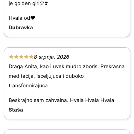
je golden girl🎈❣️
t
e
Hvala od♥️
d
Dubravka
5
.
0
8 srpnja, 2026
R
o
Draga Anita, kao i uvek mudro zboris. Prekrasna
a
u
meditacija, isceljujuca i duboko
t
t
transformirajuca.
e
o
d
Beskrajno sam zahvalna. Hvala Hvala Hvala
f
5
Staša
5
.
0