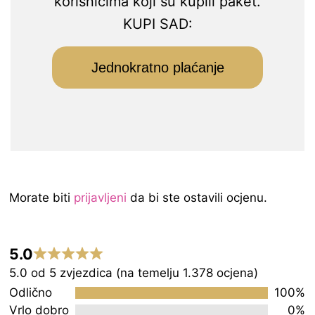
korisnicima koji su kupili paket.
KUPI SAD:
Jednokratno plaćanje
Morate biti
prijavljeni
da bi ste ostavili ocjenu.
5.0
Rated
5.0 od 5 zvjezdica (na temelju 1.378 ocjena)
5.0
Odlično
100%
out
Vrlo dobro
0%