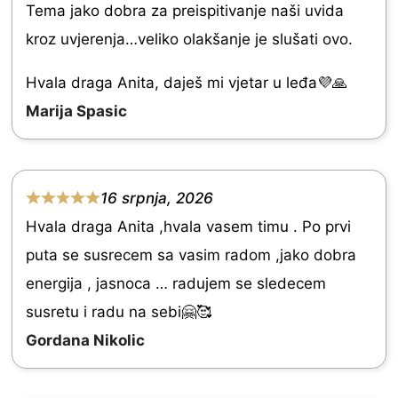
u
Tema jako dobra za preispitivanje naši uvida
a
t
kroz uvjerenja…veliko olakšanje je slušati ovo.
t
o
e
Hvala draga Anita, daješ mi vjetar u leđa💜🙏
f
d
Marija Spasic
5
5
.
0
16 srpnja, 2026
R
o
Hvala draga Anita ,hvala vasem timu . Po prvi
a
u
puta se susrecem sa vasim radom ,jako dobra
t
t
energija , jasnoca … radujem se sledecem
e
o
susretu i radu na sebi🤗🥰
d
f
Gordana Nikolic
5
5
.