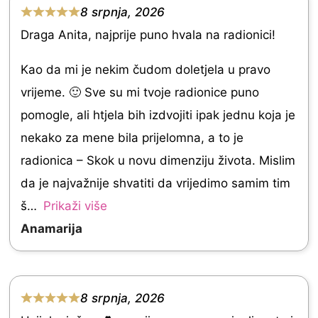
o
8 srpnja, 2026
R
u
Draga Anita, najprije puno hvala na radionici!
a
t
t
Kao da mi je nekim čudom doletjela u pravo
o
e
vrijeme. 🙂 Sve su mi tvoje radionice puno
f
d
pomogle, ali htjela bih izdvojiti ipak jednu koja je
5
5
nekako za mene bila prijelomna, a to je
.
radionica – Skok u novu dimenziju života. Mislim
0
da je najvažnije shvatiti da vrijedimo samim tim
o
š
Prikaži više
u
Anamarija
t
o
f
8 srpnja, 2026
R
5