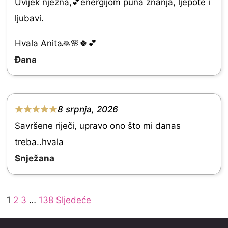
Uvijek nježna,💕energijom puna znanja, ljepote i
a
ljubavi.
t
e
Hvala Anita🙏🌸🍀💕
d
Đana
5
.
0
8 srpnja, 2026
R
o
Savršene riječi, upravo ono što mi danas
a
u
treba..hvala
t
t
Snježana
e
o
d
f
Site
5
Page
Page
Page
Page
1
2
3
…
138
Sljedeće
5
Reviews
.