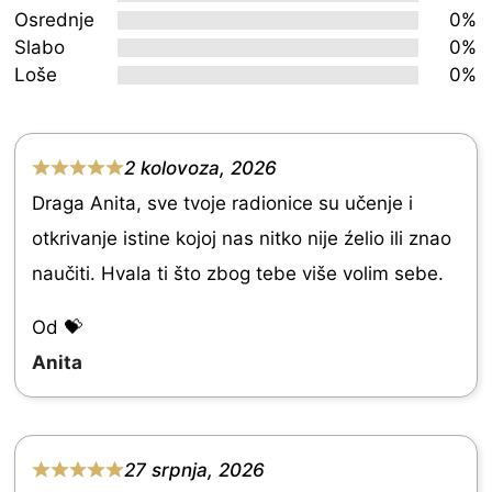
Osrednje
0%
of
Slabo
0%
5
Loše
0%
2 kolovoza, 2026
R
Draga Anita, sve tvoje radionice su učenje i
a
otkrivanje istine kojoj nas nitko nije źelio ili znao
t
naučiti. Hvala ti što zbog tebe više volim sebe.
e
d
Od 💝
5
Anita
.
0
o
27 srpnja, 2026
R