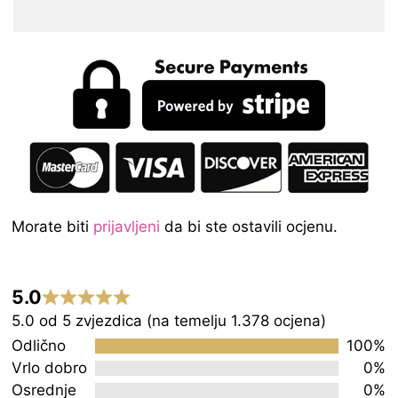
Morate biti
prijavljeni
da bi ste ostavili ocjenu.
5.0
Rated
5.0 od 5 zvjezdica (na temelju 1.378 ocjena)
5.0
Odlično
100%
out
Vrlo dobro
0%
Osrednje
0%
of