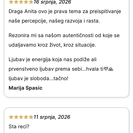
16 srpnja, 2026
o
R
Draga Anita ovo je prava tema za preispitivanje
u
a
naše percepcije, našeg razvoja i rasta.
t
t
o
e
Rezonira mi sa našom autentičnosti od koje se
f
d
udaljavamo kroz život, kroz situacije.
5
5
Ljubav je energija koja nas podiže ali
.
prvenstveno ljubav prema sebi…hvala ti💜🙏
0
ljubav je sloboda…tačno!
o
Marija Spasic
u
t
o
11 srpnja, 2026
f
R
Sta reci?
5
a