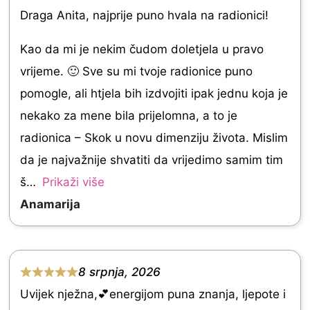
R
u
Draga Anita, najprije puno hvala na radionici!
a
t
t
Kao da mi je nekim čudom doletjela u pravo
o
e
vrijeme. 🙂 Sve su mi tvoje radionice puno
f
d
pomogle, ali htjela bih izdvojiti ipak jednu koja je
5
5
nekako za mene bila prijelomna, a to je
.
radionica – Skok u novu dimenziju života. Mislim
0
da je najvažnije shvatiti da vrijedimo samim tim
o
š
Prikaži više
u
Anamarija
t
o
f
8 srpnja, 2026
R
5
Uvijek nježna,💕energijom puna znanja, ljepote i
a