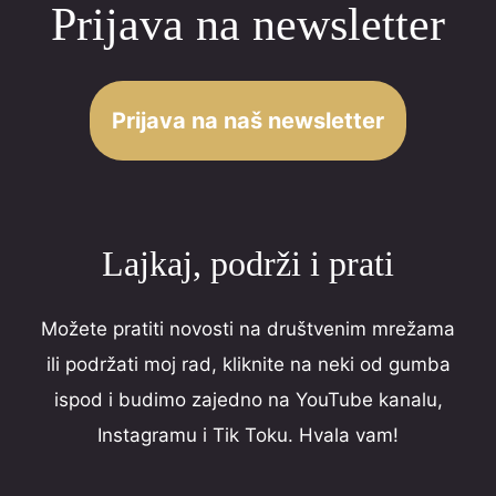
Prijava na newsletter
o
u
t
o
Prijava na naš newsletter
f
5
Lajkaj, podrži i prati
Možete pratiti novosti na društvenim mrežama
ili podržati moj rad, kliknite na neki od gumba
ispod i budimo zajedno na YouTube kanalu,
Instagramu i Tik Toku. Hvala vam!