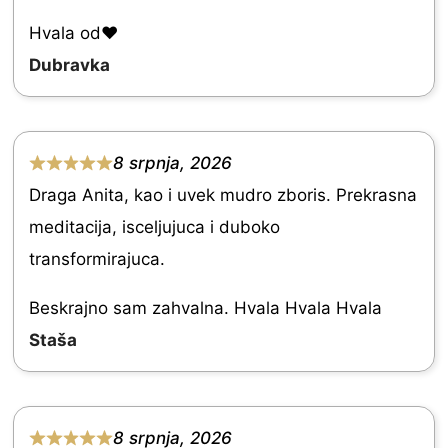
e
Hvala od♥️
d
Dubravka
5
.
0
8 srpnja, 2026
R
o
Draga Anita, kao i uvek mudro zboris. Prekrasna
a
u
meditacija, isceljujuca i duboko
t
t
transformirajuca.
e
o
d
Beskrajno sam zahvalna. Hvala Hvala Hvala
f
5
Staša
5
.
0
o
8 srpnja, 2026