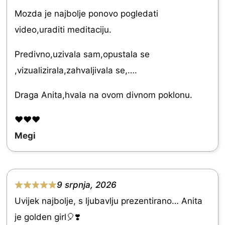
t
Mozda je najbolje ponovo pogledati
e
video,uraditi meditaciju.
d
Predivno,uzivala sam,opustala se
5
,vizualizirala,zahvaljivala se,….
.
0
Draga Anita,hvala na ovom divnom poklonu.
o
❤️❤️❤️
u
Megi
t
o
f
9 srpnja, 2026
5
R
Uvijek najbolje, s ljubavlju prezentirano… Anita
a
je golden girl🎈❣️
t