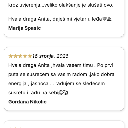
t
kroz uvjerenja…veliko olakšanje je slušati ovo.
t
o
e
Hvala draga Anita, daješ mi vjetar u leđa💜🙏
f
d
Marija Spasic
5
5
.
0
16 srpnja, 2026
R
o
Hvala draga Anita ,hvala vasem timu . Po prvi
a
u
puta se susrecem sa vasim radom ,jako dobra
t
t
energija , jasnoca … radujem se sledecem
e
o
susretu i radu na sebi🤗🥰
d
f
Gordana Nikolic
5
5
.
0