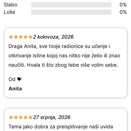
Slabo
0%
5
Loše
0%
2 kolovoza, 2026
R
Draga Anita, sve tvoje radionice su učenje i
a
otkrivanje istine kojoj nas nitko nije źelio ili znao
t
naučiti. Hvala ti što zbog tebe više volim sebe.
e
d
Od 💝
5
Anita
.
0
o
27 srpnja, 2026
R
u
Tema jako dobra za preispitivanje naši uvida
a