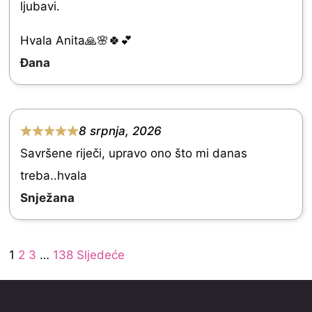
ljubavi.
t
e
Hvala Anita🙏🌸🍀💕
d
Đana
5
.
0
8 srpnja, 2026
R
o
Savršene riječi, upravo ono što mi danas
a
u
treba..hvala
t
t
Snježana
e
o
d
f
Site
5
Page
Page
Page
Page
1
2
3
…
138
Sljedeće
5
Reviews
.
navigation
0