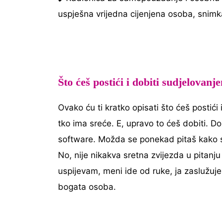
uspješna vrijedna cijenjena osoba, snimk
Što ćeš postići i dobiti sudjelovanj
Ovako ću ti kratko opisati što ćeš postić
tko ima sreće. E, upravo to ćeš dobiti. Do
software. Možda se ponekad pitaš kako su 
No, nije nikakva sretna zvijezda u pitanj
uspijevam, meni ide od ruke, ja zaslužu
bogata osoba.