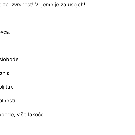
 za izvrsnost! Vrijeme je za uspjeh!
ovca.
 slobode
iznis
ljitak
alnosti
obode, više lakoće