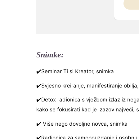
Snimke:
✔️Seminar Ti si Kreator, snimka
✔️Svjesno kreiranje, manifestiranje obilja
✔️Detox radionica s vježbom izlaz iz nega
kako se fokusirati kad je izazov najveći,
✔️ Više nego dovoljno novca, snimka
✔️Radionica za samopouzdanje i osobnu