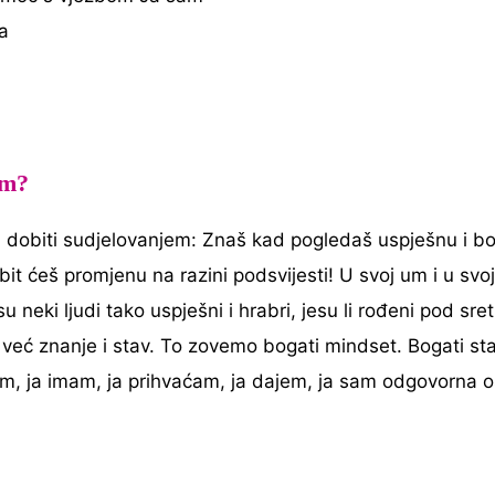
a
em?
i i dobiti sudjelovanjem: Znaš kad pogledaš uspješnu i b
bit ćeš promjenu na razini podsvijesti! U svoj um i u sv
neki ljudi tako uspješni i hrabri, jesu li rođeni pod s
u već znanje i stav. To zovemo bogati mindset. Bogati sta
jem, ja imam, ja prihvaćam, ja dajem, ja sam odgovorna