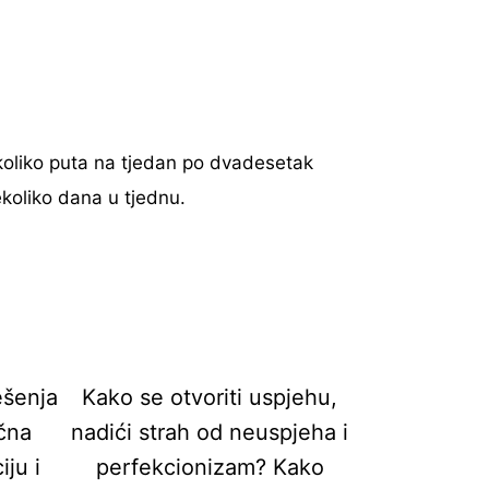
koliko puta na tjedan po dvadesetak
koliko dana u tjednu.
ešenja
Kako se otvoriti uspjehu,
ična
nadići strah od neuspjeha i
ju i
perfekcionizam? Kako