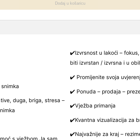
Dodaj u košaricu
✔️Izvrsnost u lakoći – fokus
biti izvrstan / izvrsna i u ob
✔️ Promijenite svoja uvjere
, snimka
✔️ Ponuda – prodaja – prezen
tive, duga, briga, stresa –
✔️Vježba primanja
 snimka
✔️Kvantna vizualizacija za b
✔️Najvažnije za kraj – rezim
 moć s vježbom Ja sam