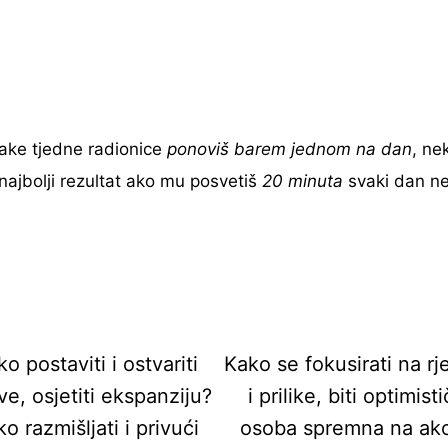
svake tjedne radionice
ponoviš barem jednom na dan
, ne
 najbolji rezultat ako mu posvetiš
20 minuta
svaki dan ne
o postaviti i ostvariti
Kako se fokusirati na rj
eve, osjetiti ekspanziju?
i prilike, biti optimist
o razmišljati i privući
osoba spremna na akci