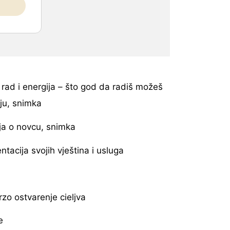
, rad i energija – što god da radiš možeš
ilju, snimka
nja o novcu, snimka
tacija svojih vještina i usluga
rzo ostvarenje cieljva
e