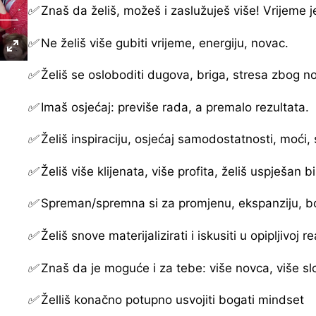
✅
Znaš da želiš, možeš i zaslužuješ više! Vrijeme je
✅
Ne želiš više gubiti vrijeme, energiju, novac.
✅
Želiš se osloboditi dugova, briga, stresa zbog n
✅
Imaš osjećaj: previše rada, a premalo rezultata.
✅
Želiš inspiraciju, osjećaj samodostatnosti, moći,
✅
Želiš više klijenata, više profita, želiš uspješan b
✅
Spreman/spremna si za promjenu, ekspanziju, bo
✅
Želiš snove materijalizirati i iskusiti u opipljivoj re
✅
Znaš da je moguće i za tebe: više novca, više sl
✅
Želliš konačno potupno usvojiti bogati mindset