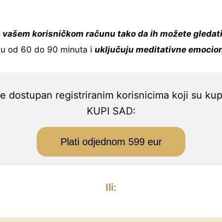
 vašem korisničkom računu tako da ih možete gledati i
raju od 60 do 90 minuta i
uključuju meditativne emocion
je dostupan registriranim korisnicima koji su kupi
KUPI SAD:
Plati odjednom 599 eur
Ili: