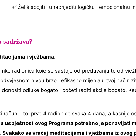
✅
Želiš spojiti i unaprijediti logičku i emocionalnu in
o sadržava?
ditacijama i vježbama.
mke radionica koje se sastoje od predavanja te od vježbi
odsvjesnom nivou brzo i efikasno mijenjaju tvoj način živ
i donositi odluke bogato i početi raditi akcije bogato. K
i račun, i to: prve 4 radionice svaka 4 dana, a kasnije o
ku uspješnost ovog Programa potrebno je ponavljati m
. Svakako se vraćaj meditacijama i vježbama iz ovog