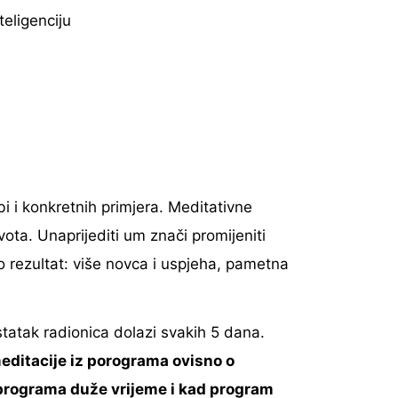
teligenciju
 i konkretnih primjera. Meditativne
ota. Unaprijediti um znači promijeniti
ao rezultat: više novca i uspjeha, pametna
statak radionica dolazi svakih 5 dana.
editacije iz porograma ovisno o
 programa duže vrijeme i kad program