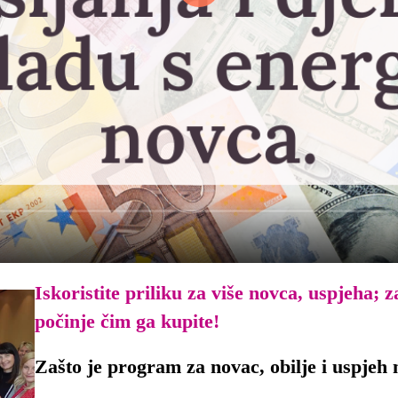
Iskoristite priliku za više novca, uspjeha
počinje čim ga kupite!
Zašto je program za novac, obilje i uspjeh 