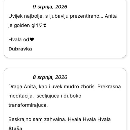
9 srpnja, 2026
5
R
Uvijek najbolje, s ljubavlju prezentirano… Anita
a
je golden girl🎈❣️
t
e
Hvala od♥️
d
Dubravka
5
.
0
8 srpnja, 2026
R
o
Draga Anita, kao i uvek mudro zboris. Prekrasna
a
u
meditacija, isceljujuca i duboko
t
t
transformirajuca.
e
o
d
Beskrajno sam zahvalna. Hvala Hvala Hvala
f
5
Staša