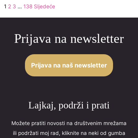
Site
5
Page
Page
Page
Page
1
2
3
…
138
Sljedeće
5
Reviews
.
navigation
0
Prijava na newsletter
o
u
t
o
Prijava na naš newsletter
f
5
Lajkaj, podrži i prati
Možete pratiti novosti na društvenim mrežama
ili podržati moj rad, kliknite na neki od gumba