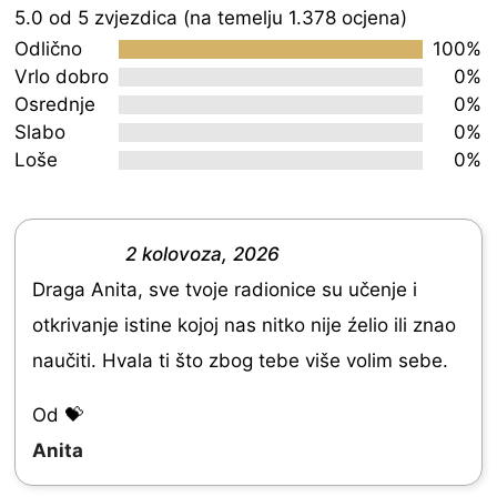
Rated
5.0 od 5 zvjezdica (na temelju 1.378 ocjena)
5.0
Odlično
100%
out
Vrlo dobro
0%
Osrednje
0%
of
Slabo
0%
5
Loše
0%
2 kolovoza, 2026
R
Draga Anita, sve tvoje radionice su učenje i
a
otkrivanje istine kojoj nas nitko nije źelio ili znao
t
naučiti. Hvala ti što zbog tebe više volim sebe.
e
d
Od 💝
5
Anita
.