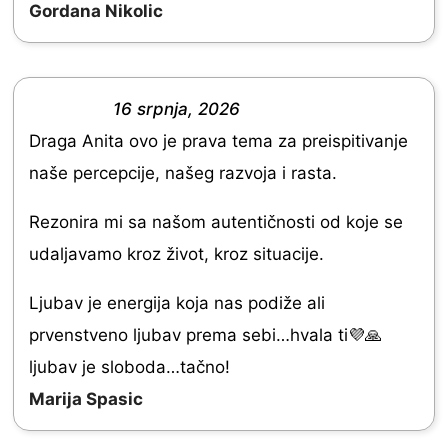
f
Gordana Nikolic
5
5
.
0
16 srpnja, 2026
o
R
Draga Anita ovo je prava tema za preispitivanje
u
a
naše percepcije, našeg razvoja i rasta.
t
t
o
e
Rezonira mi sa našom autentičnosti od koje se
f
d
udaljavamo kroz život, kroz situacije.
5
5
Ljubav je energija koja nas podiže ali
.
prvenstveno ljubav prema sebi…hvala ti💜🙏
0
ljubav je sloboda…tačno!
o
Marija Spasic
u
t