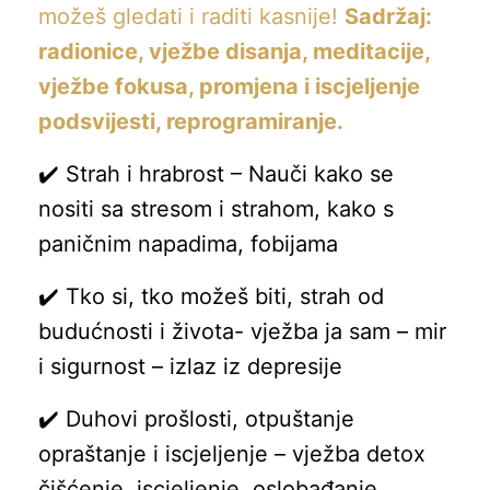
možeš gledati i raditi kasnije!
Sadržaj:
radionice, vježbe disanja, meditacije,
vježbe fokusa, promjena i iscjeljenje
podsvijesti, reprogramiranje.
✔️ Strah i hrabrost – Nauči kako se
nositi sa stresom i strahom, kako s
paničnim napadima, fobijama
✔️ Tko si, tko možeš biti, strah od
budućnosti i života- vježba ja sam – mir
i sigurnost – izlaz iz depresije
✔️ Duhovi prošlosti, otpuštanje
opraštanje i iscjeljenje – vježba detox
čišćenje, iscjeljenje, oslobađanje