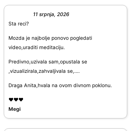
o
11 srpnja, 2026
f
R
Sta reci?
5
a
t
Mozda je najbolje ponovo pogledati
e
video,uraditi meditaciju.
d
Predivno,uzivala sam,opustala se
5
,vizualizirala,zahvaljivala se,….
.
0
Draga Anita,hvala na ovom divnom poklonu.
o
❤️❤️❤️
u
Megi
t
o
f