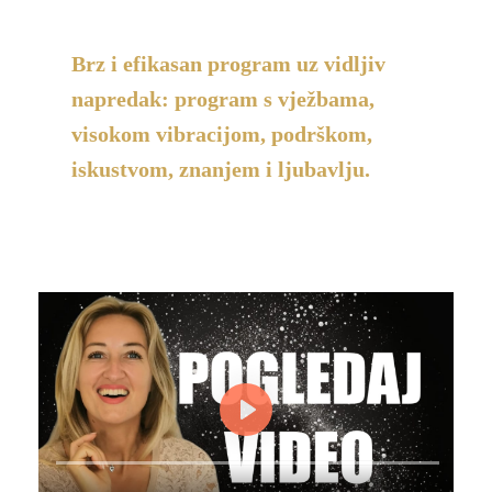
Brz i efikasan program uz vidljiv
napredak: program s vježbama,
visokom vibracijom, podrškom,
iskustvom, znanjem i ljubavlju.