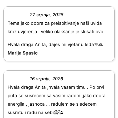
0
o
27 srpnja, 2026
R
u
Tema jako dobra za preispitivanje naši uvida
a
t
kroz uvjerenja…veliko olakšanje je slušati ovo.
t
o
e
Hvala draga Anita, daješ mi vjetar u leđa💜🙏
f
d
Marija Spasic
5
5
.
0
16 srpnja, 2026
R
o
Hvala draga Anita ,hvala vasem timu . Po prvi
a
u
puta se susrecem sa vasim radom ,jako dobra
t
t
energija , jasnoca … radujem se sledecem
e
o
susretu i radu na sebi🤗🥰
d