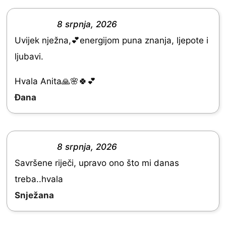
o
f
8 srpnja, 2026
R
5
Uvijek nježna,💕energijom puna znanja, ljepote i
a
ljubavi.
t
e
Hvala Anita🙏🌸🍀💕
d
Đana
5
.
0
8 srpnja, 2026
R
o
Savršene riječi, upravo ono što mi danas
a
u
treba..hvala
t
t
Snježana
e
o
d
f