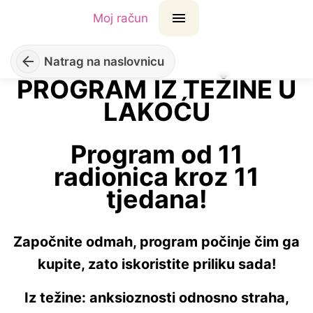
Moj račun
Natrag na naslovnicu
PROGRAM
IZ TEŽINE U
LAKOĆU
Program od 11
radionica kroz 11
tjedana!
Započnite odmah, program počinje čim ga
kupite, zato iskoristite priliku sada!
Iz težine: anksioznosti odnosno straha,