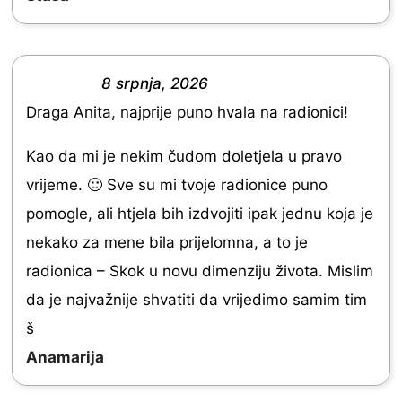
5
.
0
o
8 srpnja, 2026
R
u
Draga Anita, najprije puno hvala na radionici!
a
t
t
Kao da mi je nekim čudom doletjela u pravo
o
e
vrijeme. 🙂 Sve su mi tvoje radionice puno
f
d
pomogle, ali htjela bih izdvojiti ipak jednu koja je
5
5
nekako za mene bila prijelomna, a to je
.
radionica – Skok u novu dimenziju života. Mislim
0
da je najvažnije shvatiti da vrijedimo samim tim
o
š
u
Anamarija
t