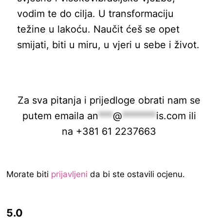
vodim te do cilja. U transformaciju
težine u lakoću. Naučit ćeš se opet
smijati, biti u miru, u vjeri u sebe i život.
Za sva pitanja i prijedloge obrati nam se
putem emaila
an
***
@
*******
is.com
ili
na +381 61 2237663
Morate biti
prijavljeni
da bi ste ostavili ocjenu.
5.0