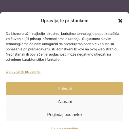
Dokumentacija
Upravljajte pristankom
Pravila privatnosti
Da bismo pružili najbolje iskustvo, koristimo tehnologije poput kolačića
Uvjeti korištenja
za čuvanje i/ili pristup informacijama o uređaju. Suglasnost s ovim
tehnologijama će nam omogućiti da obrađujemo podatke kao što su
Izjava o izuzimanju od odgovornosti
ponašanje pri pregledavanju ili jedinstveni ID-ovi na ovoj web stranici.
Nepristanak ili povlačenje suglasnosti može negativno utjecati na
Izjava o konverziji
određene karakteristike i funkcije.
Uvjeti kupnje
Upravljanje uslugama
Blog staro
Kontakt
Prihvati
Zabrani
Pogledaj postavke
TikTok
Email
Na vrh
Zakažite besplatne konzultacije sa
savjetnikom za osobni razvoj
Politika kolačića