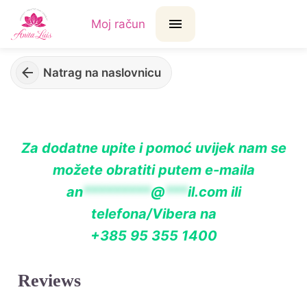
Moj račun
Natrag na naslovnicu
Za dodatne upite i pomoć uvijek nam se
možete obratiti putem e-maila
an
*********
@
***
il.com
ili
telefona/Vibera na
+385 95 355 1400
Reviews