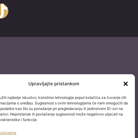
k
Upravljajte pristankom
žili najbolje iskustvo, koristimo tehnologije poput kolačića za čuvanje i/ili
ormacijama o uređaju. Suglasnost s ovim tehnologijama će nam omogućiti da
odatke kao što su ponašanje pri pregledavanju ili jedinstveni ID-ovi na
anici. Nepristanak ili povlačenje suglasnosti može negativno utjecati na
akteristike i funkcije.
 uslugama