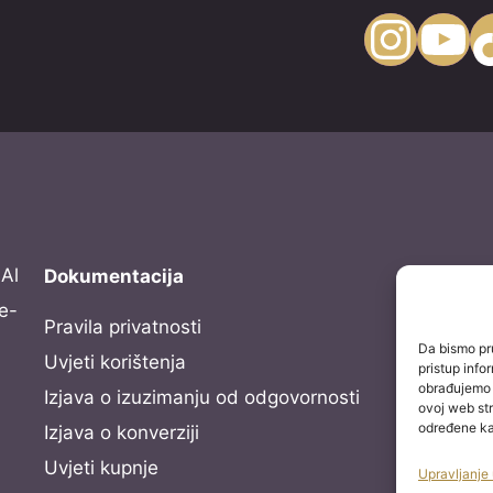
Instagram
YouTube
TikTo
Al
Dokumentacija
e-
Pravila privatnosti
Da bismo pru
Uvjeti korištenja
pristup inf
obrađujemo p
Izjava o izuzimanju od odgovornosti
ovoj web str
određene kar
Izjava o konverziji
Uvjeti kupnje
Upravljanje