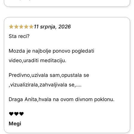
u
t
o
11 srpnja, 2026
f
R
Sta reci?
5
a
t
Mozda je najbolje ponovo pogledati
e
video,uraditi meditaciju.
d
Predivno,uzivala sam,opustala se
5
,vizualizirala,zahvaljivala se,….
.
0
Draga Anita,hvala na ovom divnom poklonu.
o
❤️❤️❤️
u
Megi
t