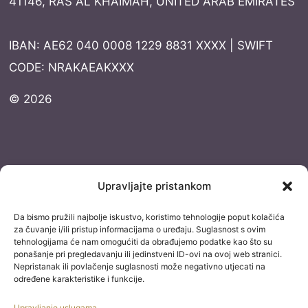
41146, RAS AL KHAIMAH, UNITED ARAB EMIRATES
IBAN: AE62 040 0008 1229 8831 XXXX | SWIFT
CODE: NRAKAEAKXXX
© 2026
Dokumentacija
Upravljajte pristankom
Pravila privatnosti
Da bismo pružili najbolje iskustvo, koristimo tehnologije poput kolačića
Uvjeti korištenja
za čuvanje i/ili pristup informacijama o uređaju. Suglasnost s ovim
tehnologijama će nam omogućiti da obrađujemo podatke kao što su
Izjava o izuzimanju od odgovornosti
ponašanje pri pregledavanju ili jedinstveni ID-ovi na ovoj web stranici.
Nepristanak ili povlačenje suglasnosti može negativno utjecati na
Izjava o konverziji
određene karakteristike i funkcije.
Uvjeti kupnje
Upravljanje uslugama