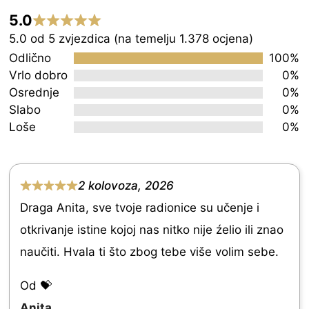
5.0
Rated
5.0 od 5 zvjezdica (na temelju 1.378 ocjena)
5.0
Odlično
100%
out
Vrlo dobro
0%
Osrednje
0%
of
Slabo
0%
5
Loše
0%
2 kolovoza, 2026
R
Draga Anita, sve tvoje radionice su učenje i
a
otkrivanje istine kojoj nas nitko nije źelio ili znao
t
naučiti. Hvala ti što zbog tebe više volim sebe.
e
d
Od 💝
5
Anita