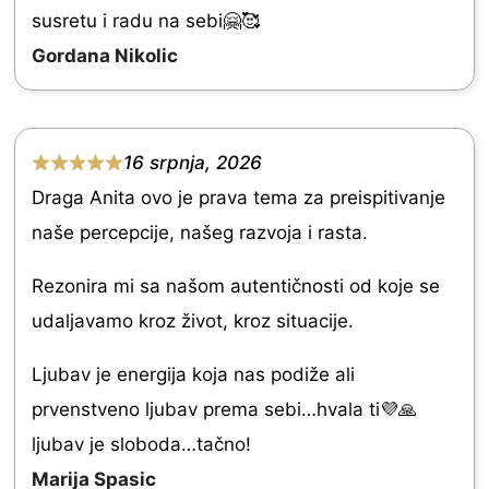
e
o
susretu i radu na sebi🤗🥰
d
f
Gordana Nikolic
5
5
.
0
16 srpnja, 2026
o
R
Draga Anita ovo je prava tema za preispitivanje
u
a
naše percepcije, našeg razvoja i rasta.
t
t
o
e
Rezonira mi sa našom autentičnosti od koje se
f
d
udaljavamo kroz život, kroz situacije.
5
5
Ljubav je energija koja nas podiže ali
.
prvenstveno ljubav prema sebi…hvala ti💜🙏
0
ljubav je sloboda…tačno!
o
Marija Spasic