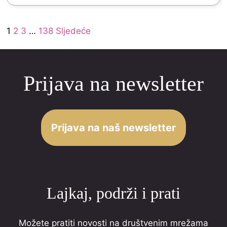
o
d
f
Site
5
Page
Page
Page
Page
1
2
3
…
138
Sljedeće
5
Reviews
.
navigation
0
Prijava na newsletter
o
u
t
o
Prijava na naš newsletter
f
5
Lajkaj, podrži i prati
Možete pratiti novosti na društvenim mrežama