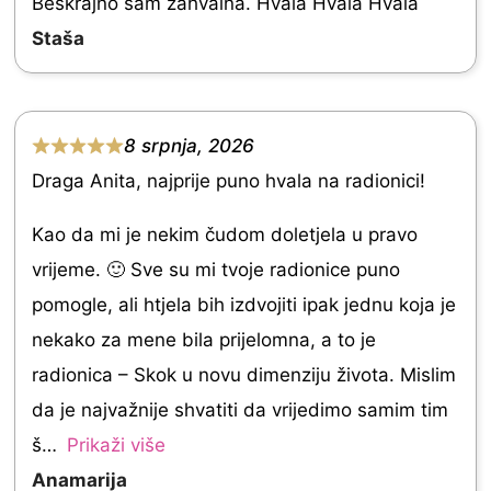
d
Beskrajno sam zahvalna. Hvala Hvala Hvala
f
5
Staša
5
.
0
o
8 srpnja, 2026
R
u
Draga Anita, najprije puno hvala na radionici!
a
t
t
Kao da mi je nekim čudom doletjela u pravo
o
e
vrijeme. 🙂 Sve su mi tvoje radionice puno
f
d
pomogle, ali htjela bih izdvojiti ipak jednu koja je
5
5
nekako za mene bila prijelomna, a to je
.
radionica – Skok u novu dimenziju života. Mislim
0
da je najvažnije shvatiti da vrijedimo samim tim
o
š
Prikaži više
u
Anamarija