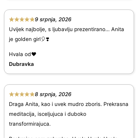
o
f
9 srpnja, 2026
5
R
Uvijek najbolje, s ljubavlju prezentirano… Anita
a
je golden girl🎈❣️
t
e
Hvala od♥️
d
Dubravka
5
.
0
8 srpnja, 2026
R
o
Draga Anita, kao i uvek mudro zboris. Prekrasna
a
u
meditacija, isceljujuca i duboko
t
t
transformirajuca.
e
o