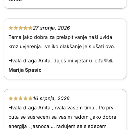
.
0
o
27 srpnja, 2026
R
u
Tema jako dobra za preispitivanje naši uvida
a
t
kroz uvjerenja…veliko olakšanje je slušati ovo.
t
o
e
Hvala draga Anita, daješ mi vjetar u leđa💜🙏
f
d
Marija Spasic
5
5
.
0
16 srpnja, 2026
R
o
Hvala draga Anita ,hvala vasem timu . Po prvi
a
u
puta se susrecem sa vasim radom ,jako dobra
t
t
energija , jasnoca … radujem se sledecem