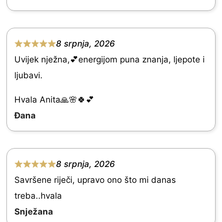
t
o
f
8 srpnja, 2026
R
5
Uvijek nježna,💕energijom puna znanja, ljepote i
a
ljubavi.
t
e
Hvala Anita🙏🌸🍀💕
d
Đana
5
.
0
8 srpnja, 2026
R
o
Savršene riječi, upravo ono što mi danas
a
u
treba..hvala
t
t
Snježana
e