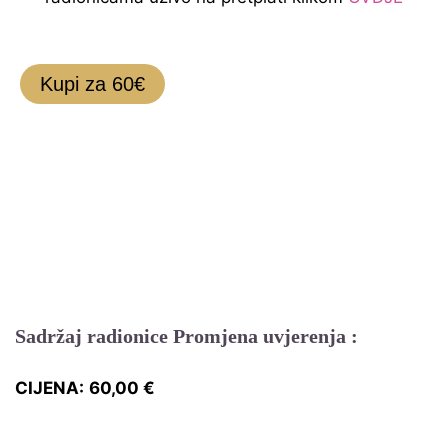
Kupi za 60€
Sadržaj radionice
P
romjena uvjerenja :
CIJENA:
60,0
0 €