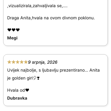
5
,vizualizirala,zahvaljivala se,….
.
0
Draga Anita,hvala na ovom divnom poklonu.
o
❤️❤️❤️
u
Megi
t
o
f
9 srpnja, 2026
5
R
Uvijek najbolje, s ljubavlju prezentirano… Anita
a
je golden girl🎈❣️
t
e
Hvala od♥️
d
Dubravka
5