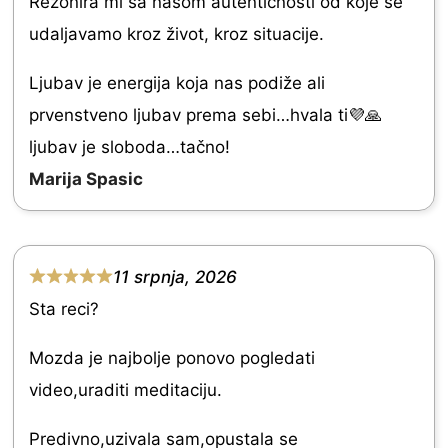
Rezonira mi sa našom autentičnosti od koje se
f
d
udaljavamo kroz život, kroz situacije.
5
5
Ljubav je energija koja nas podiže ali
.
prvenstveno ljubav prema sebi…hvala ti💜🙏
0
ljubav je sloboda…tačno!
o
Marija Spasic
u
t
o
11 srpnja, 2026
f
R
Sta reci?
5
a
t
Mozda je najbolje ponovo pogledati
e
video,uraditi meditaciju.
d
Predivno,uzivala sam,opustala se