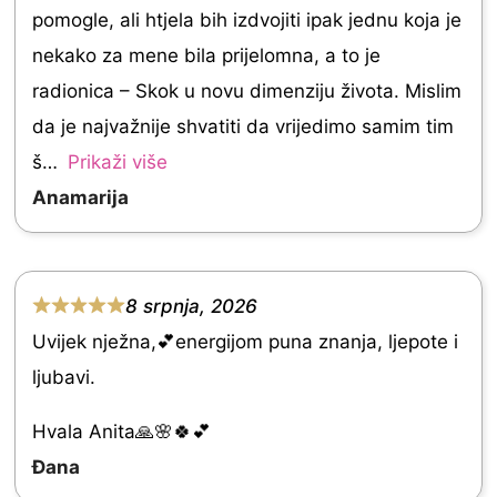
d
pomogle, ali htjela bih izdvojiti ipak jednu koja je
5
5
nekako za mene bila prijelomna, a to je
.
radionica – Skok u novu dimenziju života. Mislim
0
da je najvažnije shvatiti da vrijedimo samim tim
o
š
Prikaži više
u
Anamarija
t
o
f
8 srpnja, 2026
R
5
Uvijek nježna,💕energijom puna znanja, ljepote i
a
ljubavi.
t
e
Hvala Anita🙏🌸🍀💕
d
Đana