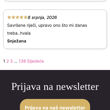
5
.
0
8 srpnja, 2026
R
o
Savršene riječi, upravo ono što mi danas
a
u
treba..hvala
t
t
Snježana
e
o
d
f
Site
5
Page
Page
Page
Page
1
2
3
…
138
Sljedeće
5
Reviews
.
navigation
0
Prijava na newsletter
o
u
t
o
Prijava na naš newsletter