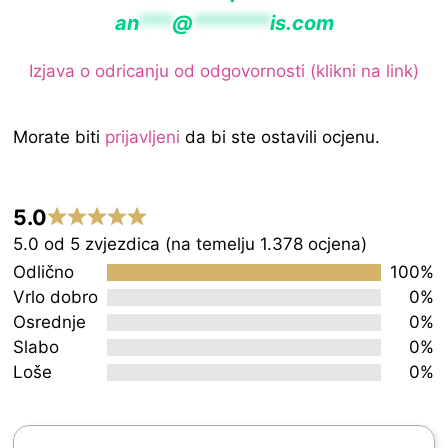
an
***
@
*******
is.com
Izjava o odricanju od odgovornosti (klikni na link)
Morate biti
prijavljeni
da bi ste ostavili ocjenu.
5.0
Rated
5.0 od 5 zvjezdica (na temelju 1.378 ocjena)
5.0
Odlično
100%
out
Vrlo dobro
0%
Osrednje
0%
of
Slabo
0%
5
Loše
0%