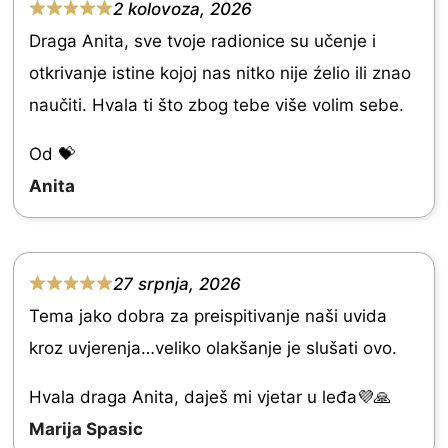
2 kolovoza, 2026
R
Draga Anita, sve tvoje radionice su učenje i
a
otkrivanje istine kojoj nas nitko nije źelio ili znao
t
naučiti. Hvala ti što zbog tebe više volim sebe.
e
d
Od 💝
5
Anita
.
0
o
27 srpnja, 2026
R
u
Tema jako dobra za preispitivanje naši uvida
a
t
kroz uvjerenja…veliko olakšanje je slušati ovo.
t
o
e
Hvala draga Anita, daješ mi vjetar u leđa💜🙏
f
d
Marija Spasic
5