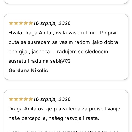
5
.
0
16 srpnja, 2026
R
o
Hvala draga Anita ,hvala vasem timu . Po prvi
a
u
puta se susrecem sa vasim radom ,jako dobra
t
t
energija , jasnoca … radujem se sledecem
e
o
susretu i radu na sebi🤗🥰
d
f
Gordana Nikolic
5
5
.
0
16 srpnja, 2026
o
R
Draga Anita ovo je prava tema za preispitivanje
u
a
naše percepcije, našeg razvoja i rasta.
t
t
o
e