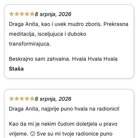
.
0
8 srpnja, 2026
R
o
Draga Anita, kao i uvek mudro zboris. Prekrasna
a
u
meditacija, isceljujuca i duboko
t
t
transformirajuca.
e
o
d
Beskrajno sam zahvalna. Hvala Hvala Hvala
f
5
Staša
5
.
0
o
8 srpnja, 2026
R
u
Draga Anita, najprije puno hvala na radionici!
a
t
t
Kao da mi je nekim čudom doletjela u pravo
o
e
vrijeme. 🙂 Sve su mi tvoje radionice puno
f