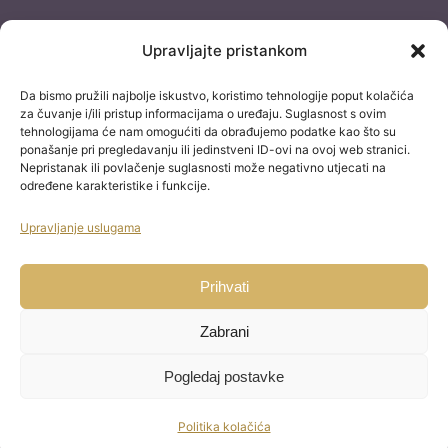
Dokumentacija
Upravljajte pristankom
Pravila privatnosti
Da bismo pružili najbolje iskustvo, koristimo tehnologije poput kolačića
Uvjeti korištenja
za čuvanje i/ili pristup informacijama o uređaju. Suglasnost s ovim
tehnologijama će nam omogućiti da obrađujemo podatke kao što su
Izjava o izuzimanju od odgovornosti
ponašanje pri pregledavanju ili jedinstveni ID-ovi na ovoj web stranici.
Nepristanak ili povlačenje suglasnosti može negativno utjecati na
Izjava o konverziji
određene karakteristike i funkcije.
Uvjeti kupnje
Upravljanje uslugama
Blog staro
Kontakt
Prihvati
Zabrani
Pogledaj postavke
TikTok
Email
Na vrh
Zakažite besplatne konzultacije sa
savjetnikom za osobni razvoj
Politika kolačića
powered by Calendly