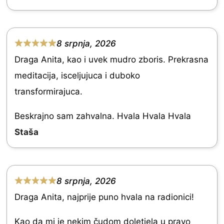
5
.
0
8 srpnja, 2026
R
o
Draga Anita, kao i uvek mudro zboris. Prekrasna
a
u
meditacija, isceljujuca i duboko
t
t
transformirajuca.
e
o
d
Beskrajno sam zahvalna. Hvala Hvala Hvala
f
5
Staša
5
.
0
o
8 srpnja, 2026
R
u
Draga Anita, najprije puno hvala na radionici!
a
t
t
Kao da mi je nekim čudom doletjela u pravo