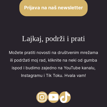
o
Prijava na naš newsletter
f
5
Lajkaj, podrži i prati
Možete pratiti novosti na društvenim mrežama
ili podržati moj rad, kliknite na neki od gumba
ispod i budimo zajedno na YouTube kanalu,
Instagramu i Tik Toku. Hvala vam!
Instagram
YouTube
TikTok