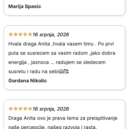
f
d
Marija Spasic
5
5
.
0
16 srpnja, 2026
R
o
Hvala draga Anita ,hvala vasem timu . Po prvi
a
u
puta se susrecem sa vasim radom ,jako dobra
t
t
energija , jasnoca … radujem se sledecem
e
o
susretu i radu na sebi🤗🥰
d
f
Gordana Nikolic
5
5
.
0
16 srpnja, 2026
o
R
Draga Anita ovo je prava tema za preispitivanje
u
a
naše percepcije, našeg razvoja i rasta.