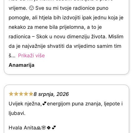
o
e
vrijeme. 🙂 Sve su mi tvoje radionice puno
f
d
pomogle, ali htjela bih izdvojiti ipak jednu koja je
5
5
nekako za mene bila prijelomna, a to je
.
radionica – Skok u novu dimenziju života. Mislim
0
da je najvažnije shvatiti da vrijedimo samim tim
o
š
Prikaži više
u
Anamarija
t
o
f
8 srpnja, 2026
R
5
Uvijek nježna,💕energijom puna znanja, ljepote i
a
ljubavi.
t
e
Hvala Anita🙏🌸🍀💕