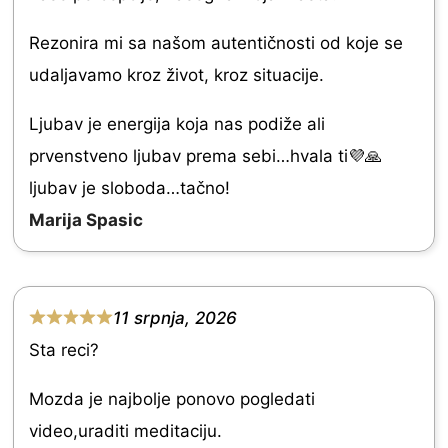
t
t
o
e
Rezonira mi sa našom autentičnosti od koje se
f
d
udaljavamo kroz život, kroz situacije.
5
5
Ljubav je energija koja nas podiže ali
.
prvenstveno ljubav prema sebi…hvala ti💜🙏
0
ljubav je sloboda…tačno!
o
Marija Spasic
u
t
o
11 srpnja, 2026
f
R
Sta reci?
5
a
t
Mozda je najbolje ponovo pogledati
e
video,uraditi meditaciju.