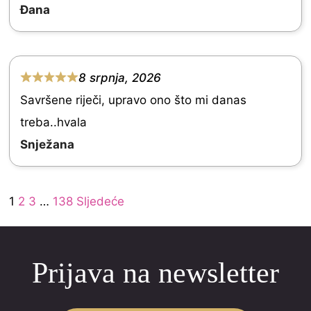
d
Đana
5
.
0
8 srpnja, 2026
R
o
Savršene riječi, upravo ono što mi danas
a
u
treba..hvala
t
t
Snježana
e
o
d
f
Site
5
Page
Page
Page
Page
1
2
3
…
138
Sljedeće
5
Reviews
.
navigation
0
Prijava na newsletter
o
u
t