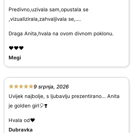
d
Predivno,uzivala sam,opustala se
5
,vizualizirala,zahvaljivala se,….
.
0
Draga Anita,hvala na ovom divnom poklonu.
o
❤️❤️❤️
u
Megi
t
o
f
9 srpnja, 2026
5
R
Uvijek najbolje, s ljubavlju prezentirano… Anita
a
je golden girl🎈❣️
t
e
Hvala od♥️
d
Dubravka