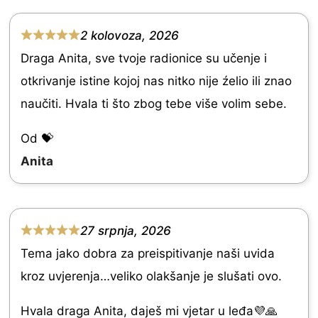
2 kolovoza, 2026
R
Draga Anita, sve tvoje radionice su učenje i
a
otkrivanje istine kojoj nas nitko nije źelio ili znao
t
naučiti. Hvala ti što zbog tebe više volim sebe.
e
d
Od 💝
5
Anita
.
0
o
27 srpnja, 2026
R
u
Tema jako dobra za preispitivanje naši uvida
a
t
kroz uvjerenja…veliko olakšanje je slušati ovo.
t
o
e
Hvala draga Anita, daješ mi vjetar u leđa💜🙏