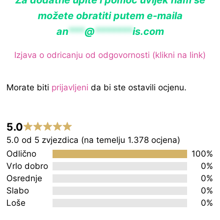
Za dodatne upite i pomoć uvijek nam se
možete obratiti putem e-maila
an
***
@
*******
is.com
Izjava o odricanju od odgovornosti (klikni na link)
Morate biti
prijavljeni
da bi ste ostavili ocjenu.
5.0
Rated
5.0 od 5 zvjezdica (na temelju 1.378 ocjena)
5.0
Odlično
100%
out
Vrlo dobro
0%
Osrednje
0%
of
Slabo
0%
5
Loše
0%